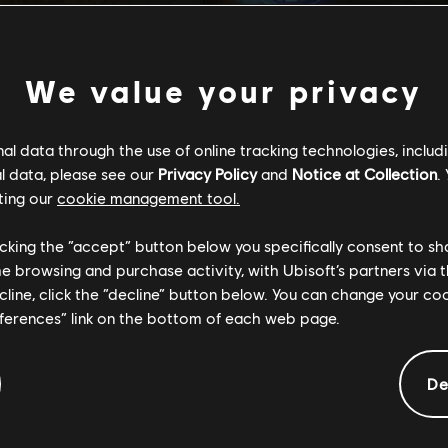
pace Monkey уже доступен!
We value your privacy
od & Evil 2 есть все необходимое для Space Monkey, чтобы
l data through the use of online tracking technologies, includ
р можно на странице
Ubisoft Club
.
l data, please see our
Privacy Policy
and
Notice at Collection
.
ting our
cookie management tool.
анных Space Monkeys...
licking the “accept” button below you specifically consent to s
me browsing and purchase activity, with Ubisoft’s partners via t
ecline, click the “decline” button below. You can change your c
eferences” link on the bottom of each web page.
De