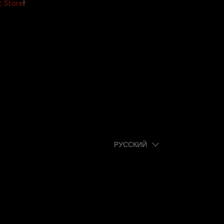
t Store
!
PУССКИЙ