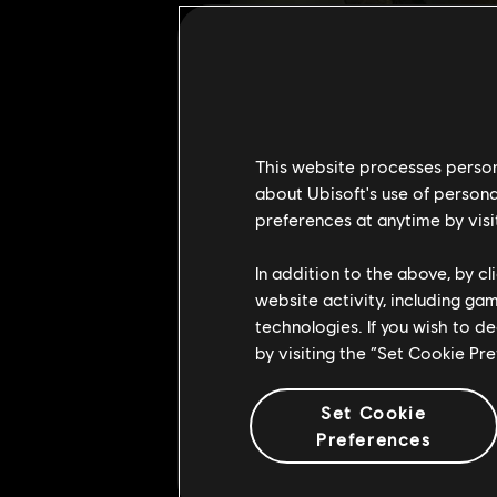
Набор фаната S
В этом наборе фаната Beyond Go
This website processes persona
любовь к BGE2! Загрузить набо
about Ubisoft's use of persona
preferences at anytime by visi
Для самых пред
In addition to the above, by c
website activity, including ga
technologies. If you wish to d
by visiting the “Set Cookie Pr
Set Cookie
Preferences