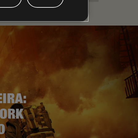
IRA:
YORK
O