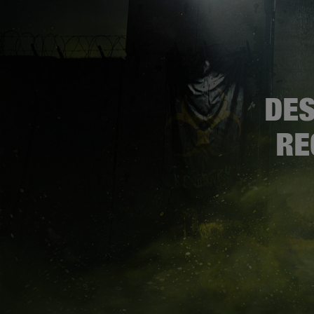
DES
RE