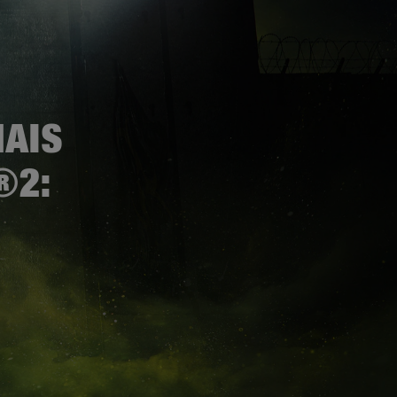
MAIS
®2: