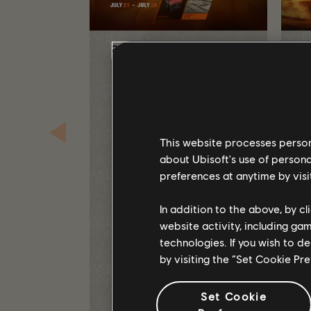
21
julho
2026
2
THE DIVISION 2:
[
DROPS DA TWITCH
DO EVENTO
TEMPESTADE DE
POEIRA
This website processes persona
Sintonize de 21 a 28 de julho
A
about Ubisoft's use of persona
para ganhar recompensas
Y
exclusivas enquanto assiste
A
preferences at anytime by visi
a seus streamers favoritos
t
do The Division 2 na Twitch.
C
In addition to the above, by c
h
website activity, including ga
technologies. If you wish to d
by visiting the “Set Cookie Pr
LEIA MAIS
Set Cookie