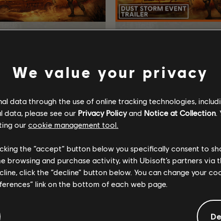
0
julho
2026
17
julho
2026
TUY8S2.2] DUST
THE DIVISION 2:
STORM EVENT,
DUST STORM EVEN
We value your privacy
CREATOR
TRAILER
COLLABORATION &
UPDATES
l data through the use of online tracking technologies, includ
 storm is brewing in New
l data, please see our
Privacy Policy
and
Notice at Collection
.
ork City, a new Classified
ssignment is deploying, and
ting our
cookie management tool.
he returning Creator
ollaboration Event is on the
licking the “accept” button below you specifically consent to s
orizon.
me browsing and purchase activity, with Ubisoft’s partners via t
ecline, click the “decline” button below. You can change your c
eferences” link on the bottom of each web page.
LEIA MAIS
ASSISTA
De