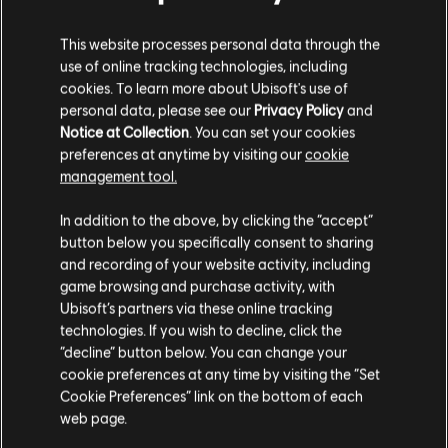
This website processes personal data through the
use of online tracking technologies, including
cookies. To learn more about Ubisoft's use of
personal data, please see our
Privacy Policy
and
Notice at Collection
. You can set your cookies
preferences at anytime by visiting our
cookie
management tool.
ENTRE EM BATALHAS
In addition to the above, by clicking the “accept”
ESTELARES ENQUANTO
button below you specifically consent to sharing
VIAJA PELA ORLA
and recording of your website activity, including
game browsing and purchase activity, with
EXTERIOR
Ubisoft’s partners via these online tracking
technologies. If you wish to decline, click the
Pilote sua nave, a Trailblazer, em batalhas
“decline” button below. You can change your
estelares contra o Império e outros inimigos.
cookie preferences at any time by visiting the “Set
Encontre a oportunidade certa para
Cookie Preferences” link on the bottom of each
perseguir, escapar e atacar com o efeito
web page.
máximo.