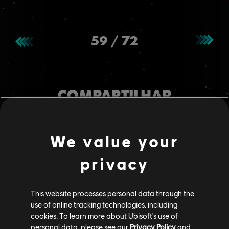
59
/
72
COMPARTILHAR
We value your
privacy
RECOMENDADO
This website processes personal data through the
use of online tracking technologies, including
cookies. To learn more about Ubisoft's use of
personal data, please see our
Privacy Policy
and