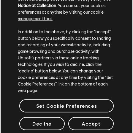
Notice at Collection
. You can set your cookies
preferences at anytime by visiting our
cookie
management tool.
In addition to the above, by clicking the “accept”
button below you specifically consent to sharing
and recording of your website activity, including
game browsing and purchase activity, with
Ubisoft’s partners via these online tracking
technologies. If you wish to decline, click the
“decline” button below. You can change your
cookie preferences at any time by visiting the “Set
Cookie Preferences” link on the bottom of each
ASSISTA AO TRAILER DE
web page.
LANÇAMENTO
Set Cookie Preferences
ASSISTA AO TRAILER
Decline
Accept