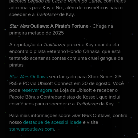
pacotes
Legado de Caça
e
Ronin do Cartel
, com trajes
adicionais para Kay e Nix, além de cosméticos para o
speeder e a
Trailblazer
de Kay.
Star Wars
Outlaws: A Pirate's Fortune
- Chega na
primeira metade de 2025
A reputação da
Trailblazer
precede Kay quando ela
encontra o pirata veterano Hondo Ohnaka, que está
tentando acertar as contas com uma cruel gangue de
piratas.
Star Wars
Outlaws
será lançado para Xbox Series X|S,
PS5 e PC via Ubisoft Connect em 30 de agosto. Você
pode
reservar agora
na Loja da Ubisoft e receber o
Pacote Bônus Contrabandistas de Kessel, que inclui
cosméticos para o speeder e a
Trailblazer
da Kay.
Para mais informações sobre
Star Wars
Outlaws, confira
nosso
destaque de acessibilidade
e visite
starwarsoutlaws.com
.