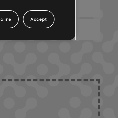
ARCHI
PIANO-1
cline
Accept
BAIXO-1