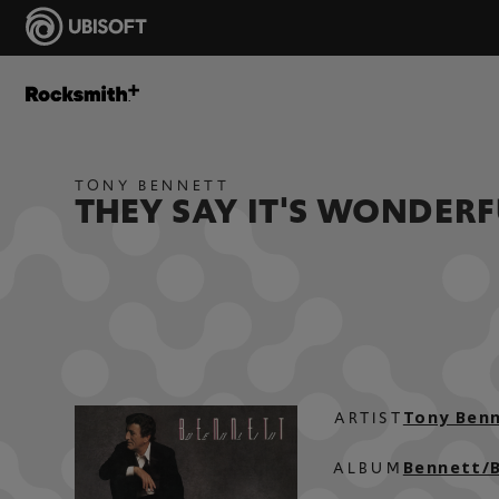
TONY BENNETT
THEY SAY IT'S WONDERF
Tony Ben
ARTIST
Bennett/B
ALBUM