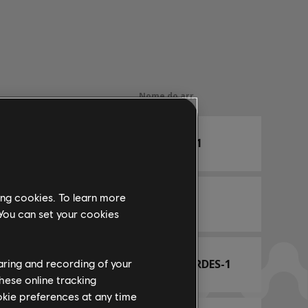
Nome do arr.
 Team
PRINCIPAL-1
ing cookies. To learn more
 Team
BAIXO-1
 You can set your cookies
ARCHI
QUADRO DE ACORDES-1
haring and recording of your
hese online tracking
ookie preferences at any time