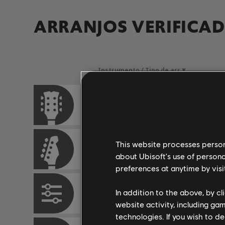
ARRANJOS VERIFICA
Instrumento / Tipo de arr.
Guitarra/violão principal
This website processes persona
Baixo
about Ubisoft's use of persona
preferences at anytime by visi
In addition to the above, by c
Quadro de Acordes
website activity, including ga
technologies. If you wish to d