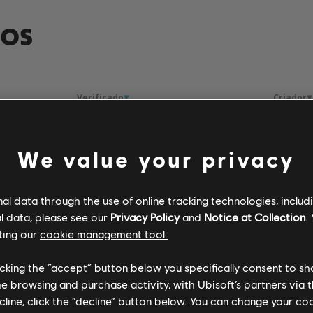
DOS
Verificado
Criador
Rocksmith+
We value your privacy
l data through the use of online tracking technologies, includ
Rocksmith+
l data, please see our
Privacy Policy
and
Notice at Collection
.
ting our
cookie management tool.
R+ Team & 
licking the “accept” button below you specifically consent to s
me browsing and purchase activity, with Ubisoft’s partners via t
ecline, click the “decline” button below. You can change your c