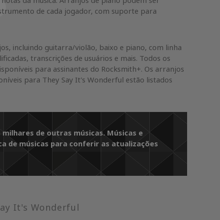
 e notas da música. Arranjos de piano podem ser
nstrumento de cada jogador, com suporte para
os, incluindo guitarra/violão, baixo e piano, com linha
lificadas, transcrições de usuários e mais. Todos os
isponíveis para assinantes do Rocksmith+. Os arranjos
níveis para They Say It's Wonderful estão listados
e milhares de outras músicas. Músicas e
ca de músicas para conferir as atualizações
ay It's Wonderful