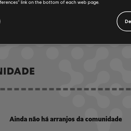
eferences” link on the bottom of each web page.
R+ Team & 
De
ARCHI
NIDADE
Ainda não há arranjos da comunidade