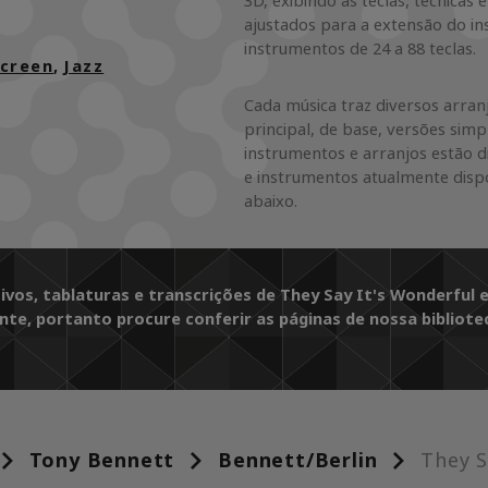
3D, exibindo as teclas, técnicas
ajustados para a extensão do i
instrumentos de 24 a 88 teclas.
Screen
,
Jazz
Cada música traz diversos arranj
principal, de base, versões simp
instrumentos e arranjos estão d
e instrumentos atualmente dispo
abaixo.
ivos, tablaturas e transcrições de They Say It's Wonderful 
nte, portanto procure conferir as páginas de nossa bibliote
Tony Bennett
Bennett/Berlin
They S