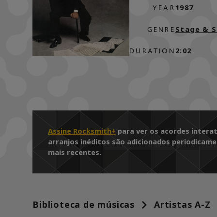
1987
YEAR
Stage & 
GENRE
2:02
DURATION
Assine Rocksmith+
para ver os acordes interat
arranjos inéditos são adicionados periodicame
mais recentes.
Biblioteca de músicas
Artistas A-Z