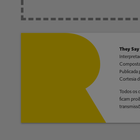
They Say 
Interpreta
Composta
Publicada 
Cortesia d
Todos os d
ficam proi
transmissõ