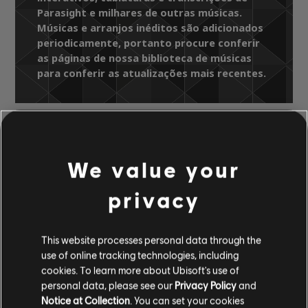
Parasight e milhares de outras músicas.
Músicas e arranjos inéditos são adicionados
periodicamente, portanto procure conferir
as páginas de nossa biblioteca de músicas
para conferir as atualizações mais recentes.
Biblioteca de músicas
Artistas A-Z
Entombed
We value your
To Ride, Shoot Straight and Speak the
privacy
Truth
Parasight
This website processes personal data through the
use of online tracking technologies, including
ARRANJOS
cookies. To learn more about Ubisoft's use of
personal data, please see our
Privacy Policy
and
VERIFICADOS
Notice at Collection
. You can set your cookies