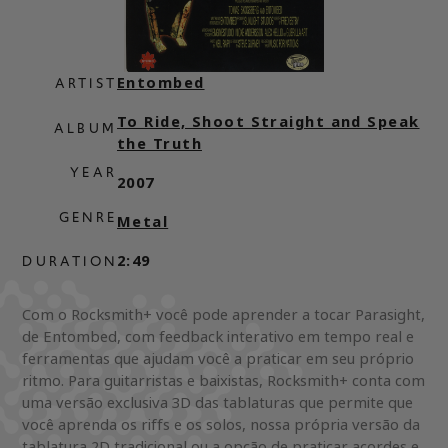
Entombed
ARTIST
To Ride, Shoot Straight and Speak
ALBUM
the Truth
YEAR
2007
GENRE
Metal
2:49
DURATION
Com o Rocksmith+ você pode aprender a tocar Parasight,
de Entombed, com feedback interativo em tempo real e
ferramentas que ajudam você a praticar em seu próprio
ritmo. Para guitarristas e baixistas, Rocksmith+ conta com
uma versão exclusiva 3D das tablaturas que permite que
você aprenda os riffs e os solos, nossa própria versão da
tablatura 2D tradicional ou a opção de praticar acordes e