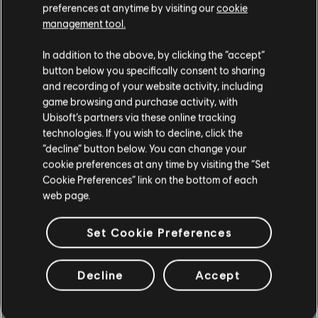
preferences at anytime by visiting our
cookie
management tool.
Instrumento / Tipo de arr.
Verificado
Criador
In addition to the above, by clicking the “accept”
button below you specifically consent to sharing
and recording of your website activity, including
R+ Tea
Quadro de Acordes
game browsing and purchase activity, with
& ARCHI
Ubisoft’s partners via these online tracking
technologies. If you wish to decline, click the
“decline” button below. You can change your
Baixo
ARCHI
cookie preferences at any time by visiting the “Set
Cookie Preferences” link on the bottom of each
web page.
Set Cookie Preferences
ARRANJOS DA
COMUNIDADE
Decline
Accept