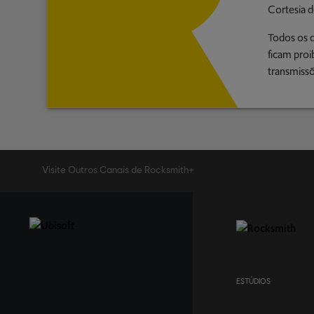
Cortesia d
Todos os d
ficam proi
transmissõ
Visite Outros Canais de Rocksmith+
ESTÚDIOS