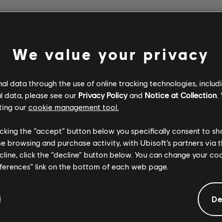
DOS
We value your privacy
Verificado
Criador
l data through the use of online tracking technologies, includ
l data, please see our
Privacy Policy
and
Notice at Collection
.
ting our
cookie management tool.
R+ Team & 
licking the “accept” button below you specifically consent to s
me browsing and purchase activity, with Ubisoft’s partners via t
ecline, click the “decline” button below. You can change your c
ARCHI
eferences” link on the bottom of each web page.
De