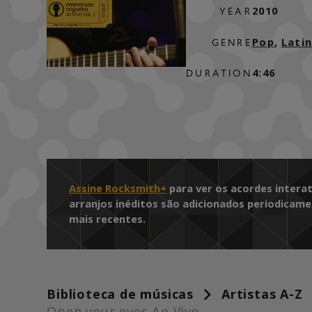
2010
YEAR
Pop
,
Lati
GENRE
4:46
DURATION
Assine Rocksmith+
para ver os acordes interat
arranjos inéditos são adicionados periodicame
mais recentes.
Biblioteca de músicas
Artistas A-Z
Open your eyes Ao Vivo