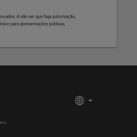
ervados. A não ser que haja autorização,
ônico para apresentações públicas,
IROS