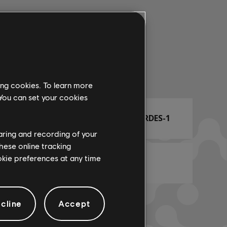
Nome do arr.
ing cookies. To learn more
 You can set your cookies
ARCHI
QUADRO DE ACORDES-1
haring and recording of your
hese online tracking
ookie preferences at any time
BAIXO-1
cline
Accept