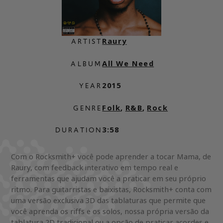
Raury
ARTIST
All We Need
ALBUM
2015
YEAR
Folk
,
R&B
,
Rock
GENRE
3:58
DURATION
Com o Rocksmith+ você pode aprender a tocar Mama, de
Raury, com feedback interativo em tempo real e
ferramentas que ajudam você a praticar em seu próprio
ritmo. Para guitarristas e baixistas, Rocksmith+ conta com
uma versão exclusiva 3D das tablaturas que permite que
você aprenda os riffs e os solos, nossa própria versão da
tablatura 2D tradicional ou a opção de praticar acordes e