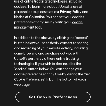
use of online tracking technologies, including
cookies. To learn more about Ubisoft's use of
R+ Te
personal data, please see our
Privacy Policy
and
Quadro de Acordes
Notice at Collection
. You can set your cookies
ARCH
preferences at anytime by visiting our
cookie
management tool.
Rocksm
Guitarra/violão-base
In addition to the above, by clicking the “accept”
Team
button below you specifically consent to sharing
and recording of your website activity, including
Rocksm
game browsing and purchase activity, with
Baixo
Ubisoft’s partners via these online tracking
Team
technologies. If you wish to decline, click the
“decline” button below. You can change your
R+ Te
cookie preferences at any time by visiting the “Set
Piano
Cookie Preferences” link on the bottom of each
ARCH
web page.
Set Cookie Preferences
Baixo
ARCH