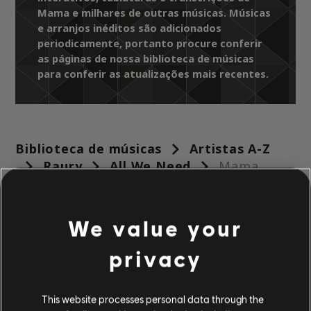
Mama e milhares de outras músicas. Músicas
e arranjos inéditos são adicionados
periodicamente, portanto procure conferir
as páginas de nossa biblioteca de músicas
para conferir as atualizações mais recentes.
Biblioteca de músicas
Artistas A-Z
Raury
All We Need
Mama
ARRANJOS
We value your
VERIFICADOS
privacy
This website processes personal data through the
Instrumento / Tipo de arr.
Verificado
Criado