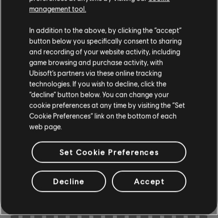
management tool.
In addition to the above, by clicking the “accept”
Instrumento / Tipo de arr.
Verificado
Criador
button below you specifically consent to sharing
and recording of your website activity, including
game browsing and purchase activity, with
Quadro de Acordes
ARCHI
Ubisoft’s partners via these online tracking
technologies. If you wish to decline, click the
“decline” button below. You can change your
cookie preferences at any time by visiting the “Set
Baixo
ARCHI
Cookie Preferences” link on the bottom of each
web page.
Set Cookie Preferences
ARRANJOS DA
COMUNIDADE
Decline
Accept