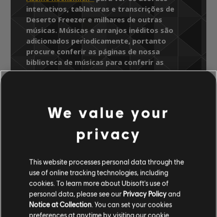
interativos, tablaturas e transcrições de
Deserto Freezer e milhares de outras
músicas. Músicas e arranjos inéditos são
adicionados periodicamente, portanto
procure conferir as páginas de nossa
biblioteca de músicas para conferir as
atualizações mais recentes.
We value your
Biblioteca de músicas
Artistas A-Z
privacy
Engenheiros Do Hawaii
Minuano
Deserto Freezer
This website processes personal data through the
use of online tracking technologies, including
ARRANJOS
cookies. To learn more about Ubisoft's use of
personal data, please see our
Privacy Policy
and
VERIFICADOS
Notice at Collection
. You can set your cookies
preferences at anytime by visiting our
cookie