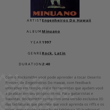
Engenheiros Do Hawaii
ARTIST
Minuano
ALBUM
1997
YEAR
Rock
,
Latin
GENRE
2:40
DURATION
Com o Rocksmith+ você pode aprender a tocar Deserto
Freezer, de Engenheiros Do Hawaii, com feedback
interativo em tempo real e ferramentas que ajudam você
a praticar em seu próprio ritmo. Para guitarristas e
baixistas, Rocksmith+ conta com uma versão exclusiva 3D
das tablaturas que permite que você aprenda os riffs e os
solos, nossa própria versão da tablatura 2D tradicional