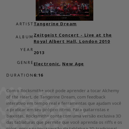
Tangerine Dream
ARTIST
Zeitgeist Concert - Live at the
ALBUM
Royal Albert Hall, London 2010
YEAR
2013
GENRE
Electronic
,
New Age
6:16
DURATION
Com o Rocksmith+ você pode aprender a tocar Alchemy
of the Heart, de Tangerine Dream, com feedback
interativo em tempo real e ferramentas que ajudam você
a praticar em seu próprio ritmo. Para guitarristas e
baixistas, Rocksmith+ conta com uma versão exclusiva 3D
das tablaturas que permite que você aprenda os riffs e os
solos, nossa própria versão da tablatura 2D tradicional