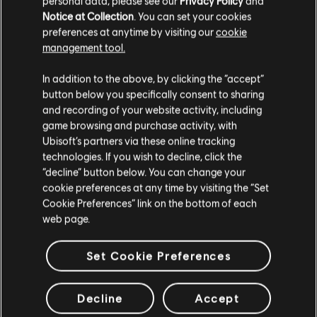
personal data, please see our
Privacy Policy
and
VERIFICADOS
Notice at Collection
. You can set your cookies
preferences at anytime by visiting our
cookie
management tool.
In addition to the above, by clicking the “accept”
Instrumento / Tipo de arr.
Verificado
Criador
button below you specifically consent to sharing
and recording of your website activity, including
R+ Tea
game browsing and purchase activity, with
Quadro de Acordes
& ARCHI
Ubisoft’s partners via these online tracking
technologies. If you wish to decline, click the
“decline” button below. You can change your
cookie preferences at any time by visiting the “Set
Baixo
ARCHI
Cookie Preferences” link on the bottom of each
web page.
Set Cookie Preferences
ARRANJOS DA
Decline
Accept
COMUNIDADE