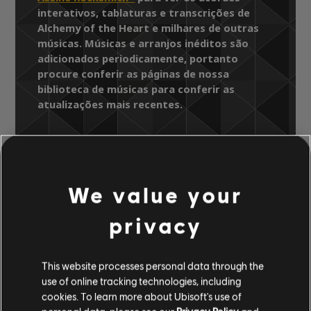
interativos, tablaturas e transcrições de
Alchemy of the Heart e milhares de outras
músicas. Músicas e arranjos inéditos são
adicionados periodicamente, portanto
procure conferir as páginas de nossa
biblioteca de músicas para conferir as
atualizações mais recentes.
Biblioteca de músicas
Artistas A-Z
We value your
Tangerine Dream
Zeitgeist Concert - Live at the Royal
privacy
Albert Hall, London 2010
Alchemy of the Heart
This website processes personal data through the
use of online tracking technologies, including
ARRANJOS
cookies. To learn more about Ubisoft's use of