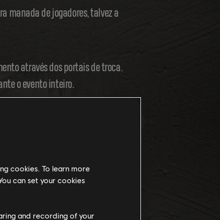
ra manada de jogadores, talvez a
ento através dos portais de troca.
nte o evento inteiro.
para acelerar de verdade e cruzar
ing cookies. To learn more
a rodada for ruim, mantenha o foco
 You can set your cookies
haring and recording of your