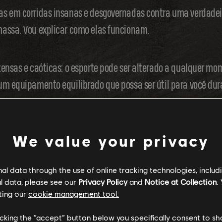
as em corridas insanas e desgovernadas contra uma verdadei
massa. Vou explicar como elas funcionam.
ensas e caóticas: o esporte pode ser alterado a qualquer mom
um equipamento equilibrado que possa ser útil para você dura
bras, então ficar no ar é desvantajoso. Permaneça no chão 
We value your privacy
l data through the use of online tracking technologies, includ
 Nunca se sabe o que pode acontecer! Mesmo se a sua primeir
l data, please see our
Privacy Policy
and
Notice at Collection
.
ting our
cookie management tool.
 de uma hora para outra.
licking the “accept” button below you specifically consent to s