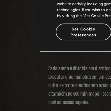
website activity, including ga
E, para encerrar, se o seu negócio
technologies. If you wish to d
pontuação em arenas alucinantes
by visiting the “Set Cookie Pr
Set Cookie
Todos os pontos vêm de manobras.
Preferences
modo em equipe. A melhor estratég
que é um distrito? Eu explico!
Cada arena é dividida em distritos
Executar uma manobra em um desse
outro: se todos eles ficarem azuis,
e também no seu minimapa. Isso si
pontos nesses lugares.