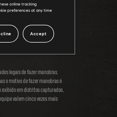
hese online tracking
 amigos e compita pela maior
ookie preferences at any time
cline
Accept
r mais. Antes de tudo, esse é um
ara ganhar o multiplicador 5x. O
ades legais de fazer manobras.
as o motivo de fazer manobras é
5x exibido em distritos capturados,
equipe valem cinco vezes mais