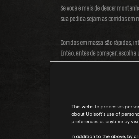
Se você é mais de descer montanh
sua pedida sejam as corridas em 
Corridas em massa são rápidas, int
Então, antes de começar, escolha 
Essa não é uma competição de mano
a linha de chegada zunindo.
This website processes persona
E lembre-se: Toda. Rodada. Conta.
about Ubisoft's use of persona
preferences at anytime by visi
até o fim porque o jogo pode virar
In addition to the above, by c