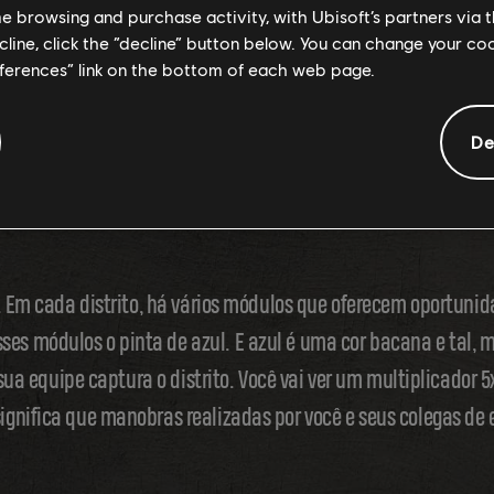
me browsing and purchase activity, with Ubisoft’s partners via t
 é competir em equipe, entre no modo Tricks Battle com cinco
ecline, click the “decline” button below. You can change your c
. Confira algumas dicas para mandar bem.
eferences” link on the bottom of each web page.
De
 Então vamos ver como maximizar suas manobras para pontua
ia para conseguir a maior pontuação é capturar um distrito p
. Em cada distrito, há vários módulos que oferecem oportunid
s módulos o pinta de azul. E azul é uma cor bacana e tal, m
 sua equipe captura o distrito. Você vai ver um multiplicador 
gnifica que manobras realizadas por você e seus colegas de 