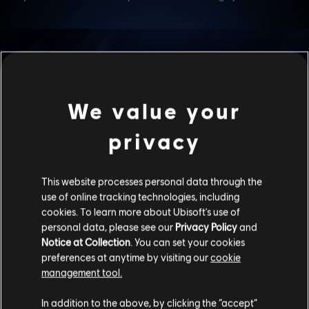
We value your
PROGRAMA DE INCENTIVO R6
privacy
FIX
This website processes personal data through the
use of online tracking technologies, including
Conforme anunciado anteriormente, nossa equipe vem
cookies. To learn more about Ubisoft's use of
trabalhando em um programa para recompensar jogadores
personal data, please see our
Privacy Policy
and
por reportarem bugs por meio do R6Fix, e a primeira iteração
Notice at Collection
. You can set your cookies
do programa vai ficar disponível a partir do Servidor de
Testes da Y7S1.
preferences at anytime by visiting our
cookie
management tool.
Para se qualificar a uma recompensa, reporte um problema
In addition to the above, by clicking the “accept”
durante a temporada (tanto no Servidor de Testes quanto