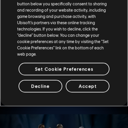
button below you specifically consent to sharing
no jogo definitivo) e chegue até o status “Em investigação”.
Você vai receber uma recompensa por temporada,
and recording of your website activity, including
determinada pelo problema mais crítico dentre todos os
game browsing and purchase activity, with
seus relatos. A recompensa de cada temporada será
Ubisoft’s partners via these online tracking
entregue à sua conta no jogo definitivo durante o Servidor
technologies. If you wish to decline, click the
de Testes da temporada seguinte.
“decline” button below. You can change your
cookie preferences at any time by visiting the “Set
RECOMPENSAS
Cookie Preferences” link on the bottom of each
web page.
Itens visuais: 3 Pacotes Alpha (1 Raro, 1 Épico, 1
Lendário)
Set Cookie Preferences
Itens jogáveis: 6 Pacotes Alpha (2 Raros, 2 Épicos, 2
Lendários)
Itens jogáveis importantes: 9 Pacotes Alpha (3 Raros,
Decline
Accept
3 Épicos, 3 Lendários)
Críticos: 12 Pacotes Alpha (4 Raros, 4 Épicos, 4
Lendários)