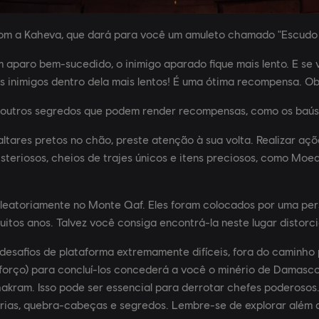
 com a Kaheva, que dará para você um amuleto chamado "Escudo 
 aparo bem-sucedido, o inimigo aparado fique mais lento. E se 
os inimigos dentro dela mais lentos! É uma ótima recompensa. O
 outros segredos que podem render recompensas, como os baús 
tares pretos no chão, preste atenção à sua volta. Realizar açõ
steriosos, cheios de trajes únicos e itens preciosos, como Mo
leatoriamente no Monte Qaf. Eles foram colocados por uma per
uitos anos. Talvez você consiga encontrá-la neste lugar distorci
 desafios de plataforma extremamente difíceis, fora do caminho 
forço) para concluí-los concederá a você o minério de Damasco
akram. Isso pode ser essencial para derrotar chefes poderosos
rias, quebra-cabeças e segredos. Lembre-se de explorar além 