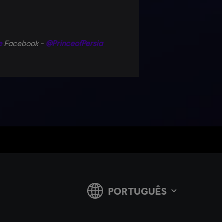
e
Facebook -
@PrinceofPersia