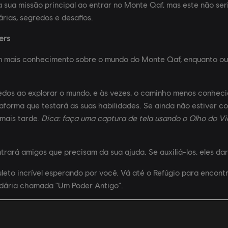
 a sua missão principal ao entrar no Monte Qaf, mas este não se
rias, segredos e desafios.
ers
m mais conhecimento sobre o mundo do Monte Qaf, enquanto out
dos ao explorar o mundo, e às vezes, o caminho menos conheci
forma que testará as suas habilidades. Se ainda não estiver co
 mais tarde.
Dica: faça uma captura de tela usando o Olho do Via
rará amigos que precisam da sua ajuda. Se auxiliá-los, eles d
eto incrível esperando por você. Vá até o Refúgio para encontra
dária chamada "Um Poder Antigo".