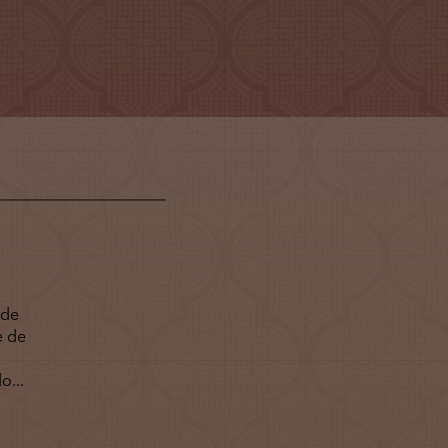
O
 de
e de
...