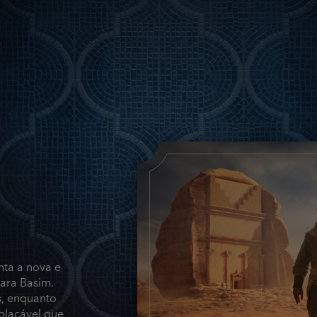
nta a nova e
para Basim.
s, enquanto
placável que