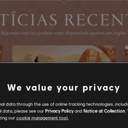
TÍCIAS RECEN
Algumas notícias podem estar disponíveis apenas em inglês.
We value your privacy
l data through the use of online tracking technologies, includ
l data, please see our
Privacy Policy
and
Notice at Collection
.
19
fevereiro
2026
1
minutos de leitura
ting our
cookie management tool.
VALE DA MEMÓRIA: