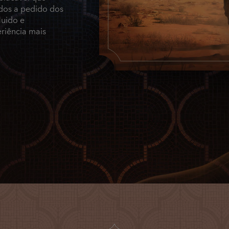
ídos a pedido dos
luido e
riência mais