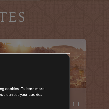
TES
ing cookies. To learn more
 You can set your cookies
17
dezembro
2025
5
minutos de leitura
AC Mirage Title Update 1.1.1