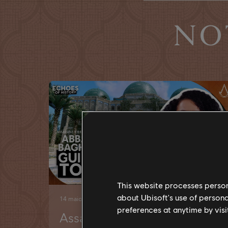
NO
This website processes persona
about Ubisoft's use of persona
14
maio
2026
preferences at anytime by visi
Assassin's Creed Mirage: