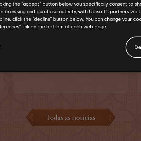
ATUALIZAÇÃO GRÁTIS JÁ
licking the “accept” button below you specifically consent to s
DISPONÍVEL PARA iPHONE E
me browsing and purchase activity, with Ubisoft’s partners via t
ecline, click the “decline” button below. You can change your c
iPAD
eferences” link on the bottom of each web page.
A atualização grátis Vale da Memória agora
pode ser jogada também no iOS!
De
Leia mais
Todas as notícias