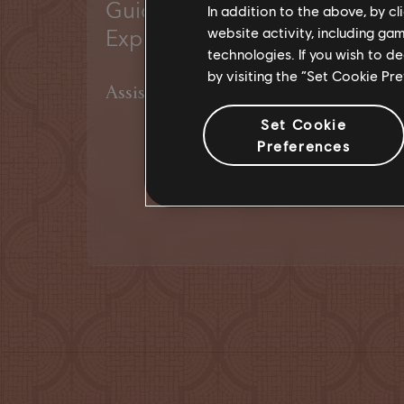
Guided Tour | Historian
In addition to the above, by c
Explores Medieval Baghdad
website activity, including ga
technologies. If you wish to d
by visiting the “Set Cookie Pr
Assista
Set Cookie
Preferences