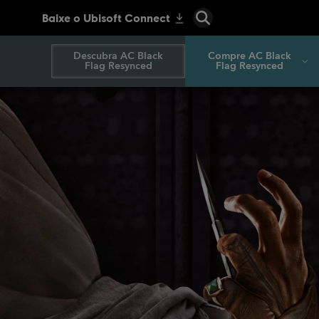
Descubra AC Black
Compre AC Black
Flag Resynced
Flag Resynced