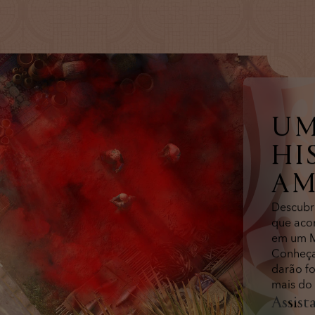
UM
HI
AM
Descubr
que aco
em um Me
Conheça
darão fo
mais do
Assista