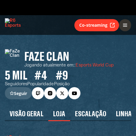
Co-streaming
FAZE CLAN
Jogando atualmente em:
:
Esports World Cup
5 MIL
#4
#9
Seguidores
Popularidade
Posição
Seguir
VISÃO GERAL
LOJA
ESCALAÇÃO
LINHA 