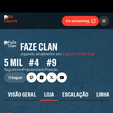
Co-streaming
FAZE CLAN
Jogando atualmente em:
:
Esports World Cup
5 MIL
#4
#9
Seguidores
Popularidade
Posição
Seguir
VISÃO GERAL
LOJA
ESCALAÇÃO
LINHA 