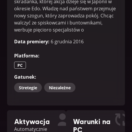
skradanka, której akcja dzieje się w Japonii w
okresie Edo. Władzę nad państwem przejmuje
nowy szogun, który zaprowadza pokój. Chcąc
walczyć ze spiskowcami i buntownikami,
werbuje pięcioro specjalistów o
niezrównanych umiejętnościach w dziedzinach
Data premiery
:
6 grudnia 2016
zabijania, sabotażu i szpiegostwa.
Platforma
:
PC
Gatunek
:
Stretegie
Niezależne
Aktywacja
Warunki na
PC
Automatycznie