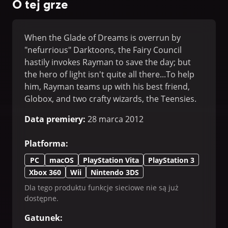
O tej grze
When the Glade of Dreams is overrun by
"nefurrious" Darktoons, the Fairy Council
hastily invokes Rayman to save the day; but
the hero of light isn't quite all there...To help
him, Rayman teams up with his best friend,
Globox, and two crafty wizards, the Teensies.
Together, the world's most hilarious team of
Data premiery
:
28 marca 2012
heroes will need to restore peace to the Glade
or watch as their beloved home vanishes like a
Platforma
:
bad dream.
PC
macOS
PlayStation Vita
PlayStation 3
Xbox 360
Wii
Nintendo 3DS
Dla tego produktu funkcje sieciowe nie są już
dostępne.
Gatunek
: