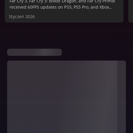
Far Cry 3, Far Cry 3: Blood Dragon, and Far Cry Primal
received 60FPS updates on PS5, PS5 Pro, and Xbox
Series X|S.
Styczeń 2026