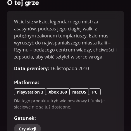
O tej grze
Wciel się w Ezio, legendarnego mistrza
asasynów, podczas jego ciągłej walki z
potężnym zakonem templariuszy. Ezio musi
wyruszyć do najwspanialszego miasta Italii –
Rzymu – będącego centrum władzy, chciwości i
zepsucia, aby wbić sztylet w serce wroga.
Funkcje gry wieloosobowej i online nie są już
Data premiery
:
16 listopada 2010
dostępne w tym produkcie.
Platforma
:
PlayStation 3
Xbox 360
macOS
PC
Dla tego produktu tryb wieloosobowy i funkcje
sieciowe nie są już dostępne.
Gatunek
:
Gry akcji