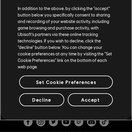
In addition to the above, by clicking the “accept”
button below you specifically consent to sharing
and recording of your website activity, including
ODKRYJ THE CREW MOTORFEST
game browsing and purchase activity, with
Ubisoft’s partners via these online tracking
technologies. If you wish to decline, click the
Już teraz kup grę The Crew Motorfest i dołącz do nigdy
“decline” button below. You can change your
niekończącego się festiwalu kultury motoryzacyjnej!
cookie preferences at any time by visiting the “Set
Oferta dostępna na PlayStation®5, PlayStation®4, Xbox
Cookie Preferences” link on the bottom of each
Series X|S, Xbox One oraz PC, lub w ramach subskrypcji
web page.
Ubisoft+.
Set Cookie Preferences
KUP TERAZ
Decline
Accept