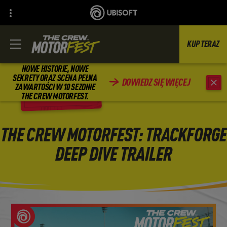
KUP TERAZ
NOWE HISTORIE, NOWE
SEKRETY ORAZ SCENA PEŁNA
DOWIEDZ SIĘ WIĘCEJ
ZAWARTOŚCI W 10 SEZONIE
WSTECZ
THE CREW MOTORFEST.
THE CREW MOTORFEST: TRACKFORGE
DEEP DIVE TRAILER