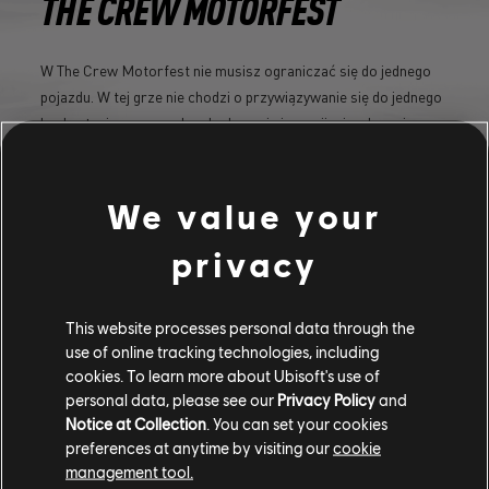
THE CREW MOTORFEST
W The Crew Motorfest nie musisz ograniczać się do jednego
pojazdu. W tej grze nie chodzi o przywiązywanie się do jednego
konkretnej maszyny, ale o budowanie i rozwijanie własnej
kolekcji.
We value your
DOWIEDZ SIĘ WIĘCEJ
privacy
This website processes personal data through the
use of online tracking technologies, including
cookies. To learn more about Ubisoft's use of
personal data, please see our
Privacy Policy
and
Notice at Collection
. You can set your cookies
preferences at anytime by visiting our
cookie
management tool.