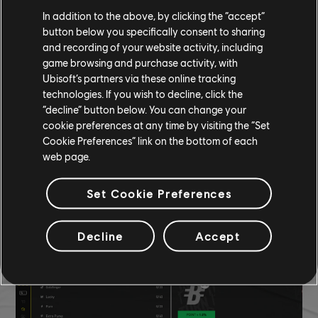
In addition to the above, by clicking the “accept”
Na zakończenie każdego miesiąca postępy w ramach Main Stage
button below you specifically consent to sharing
będą resetowane w oczekiwaniu na kolejny miesiąc o innym
and recording of your website activity, including
motywie. Wszystkie postępy w ramach trzech głównych ścieżek
game browsing and purchase activity, with
zostaną wyzerowane, a ścieżka "Legendy" zablokowana, póki nie
Ubisoft’s partners via these online tracking
.
technologies. If you wish to decline, click the
osiągniecie 4.
rangi w jednej z głównych ścieżek.
“decline” button below. You can change your
Ale przy każdym resecie postępów w ramach Main Stage, wszystkie
cookie preferences at any time by visiting the “Set
rangi odblokowane w danym miesiącu w ramach wszystkich
Cookie Preferences” link on the bottom of each
web page.
czterech ścieżek będą zamieniane na "Poziomy Motorferst" i
zapewnią wam po jednym "Punkcie Legendy". "Punkty Legendy"
będzie można wydać we właściwym menu w grze, aby trwale
Set Cookie Preferences
odblokowywać i ulepszać określone statystyki oraz atuty.
Decline
Accept