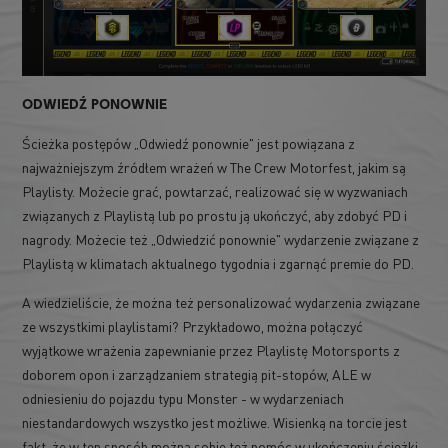
ODWIEDŹ PONOWNIE
Ścieżka postępów „Odwiedź ponownie" jest powiązana z
najważniejszym źródłem wrażeń w The Crew Motorfest, jakim są
Playlisty. Możecie grać, powtarzać, realizować się w wyzwaniach
związanych z Playlistą lub po prostu ją ukończyć, aby zdobyć PD i
nagrody. Możecie też „Odwiedzić ponownie" wydarzenie związane z
Playlistą w klimatach aktualnego tygodnia i zgarnąć premie do PD.
A wiedzieliście, że można też personalizować wydarzenia związane
ze wszystkimi playlistami? Przykładowo, można połączyć
wyjątkowe wrażenia zapewnianie przez Playlistę Motorsports z
doborem opon i zarządzaniem strategią pit-stopów, ALE w
odniesieniu do pojazdu typu Monster - w wydarzeniach
niestandardowych wszystko jest możliwe. Wisienką na torcie jest
fakt, że w ten sposób można sobie też pomóc w ukończeniu ścieżki