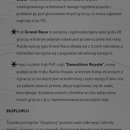
stuningowanego w klimatach danego tygodnia pojazdu i
poddanie go pod głosowanie innych graczy, co może zapewnić
nagrody oraz PD.
Tryb
to potężny i ogólnodostępny wyścig dla 28
Grand Race
graczy, w którym jedynym celem jest przekroczenie linii mety.
Każdy wyścig typu Grand Race składa się z trzech odcinków, a
na każdym korzysta się z pojazdów określonej kategorii.
I nasz ostatni tryb PvP, czyli
nowe
"Demolition Royale",
podejście do trybu Battle Royale, w którym 8 ekip złożonych z
4 graczy zrzucanych jest w konkretnej części wyspy O'ahu i ma
za zadanie zbierać premie, aby przygotować się do walki,
koordynując działania swoich członków w celu wyłączenia
innych graczy z gry i wyeliminowania pozostałych ekip.
EKSPLORUJ
Ścieżka postępów "Eksploruj" pozwoli wam odkrywać sekrety
wyspy i zgarniać za to nagrody. Realizujcie dynamiczne freestylowe