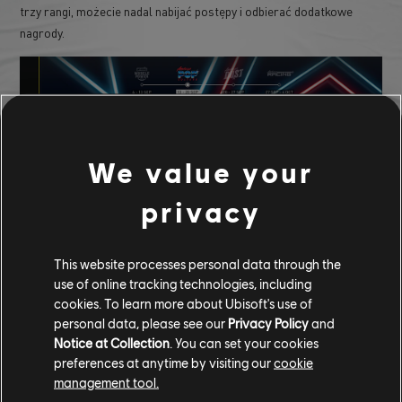
trzy rangi, możecie nadal nabijać postępy i odbierać dodatkowe
nagrody.
We value your
privacy
This website processes personal data through the
use of online tracking technologies, including
ZOSTAWCIE PO SOBIE ŚLAD NA MOTORFEST
cookies. To learn more about Ubisoft's use of
W ramach funkcji Car Meet, możecie obejrzeć "Aleję Sław"
personal data, please see our
Privacy Policy
and
Notice at Collection
. You can set your cookies
Motorfest. Najlepszy gracz ścieżki "Legendy" na koniec miesiąca
preferences at anytime by visiting our
cookie
znajdzie swoje imię zapisane w historii The Crew Motorfest.
management tool.
RESET POSTĘPÓW I PUNKT LEGENDY