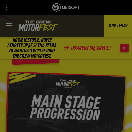
KUP TERAZ
NOWE HISTORIE, NOWE
SEKRETY ORAZ SCENA PEŁNA
DOWIEDZ SIĘ WIĘCEJ
ZAWARTOŚCI W 10 SEZONIE
WSTECZ
THE CREW MOTORFEST.