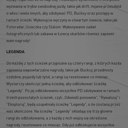
wyzwania w trybie swobodnej jazdy, takie jak drift, mijanie przeszkód
o włos i wiele innych, aby zdobywać PD, Bucksy oraz postępy w
ramach ścieżki. Wykonujcie wyczyny w otwartym świecie, takie jak
Fotoradar, Ucieczka czy Slalom. Wykonywanie zadań
fotograficznych lub zabawa w Łowcę skarbów również zapewni
wam nagrody!
LEGENDA
Do każdej z tych ścieżek przypisane są cztery rangi, z których każda
zapewnia niepowtarzalne nagrody, takie jak Bucksy, przedmioty
ozdobne, pojazdy lub tytuł, a rangi są resetowane co miesiąc.
Wystarczy ukończyć jedną ścieżkę, aby odblokować ścieżkę
"Legendy". Po jej odblokowaniu wszystkie PD zdobywane w ramach
trzech pozostałych ścieżek, czyli „Odwiedź ponownie", "Rywalizuj" i
"Eksploruj", będą uzupełniały ścieżkę "Legendy", o ile zostaną przez
was ukończone. Na ścieżkę " Legendy" składają się trzy głowne
rangi do odblokowania, a z każdą z nich wiążą się określone
nagrody, resetowane co miesiąc. Gdy już odblokujecie wszystkie