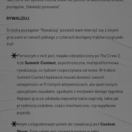
postępów „Odwiedź ponownie".
RYWALIZUJ
Ścieżka postępów "Rywalizuj" pozwoli wam mierzyć się z innymi
graczami w ramach jednego z czterech dostępny trybów rozgrywki
PvP.
Pierwszym z nich jest, niejako odziedziczony po The Crew 2,
tryb
, asynchroniczna, multiplatformowa
Summit Contest
rywalizacja, co tydzień rozpoczynana od nowa. W trakcie
Summit Contest będziecie musieli dowieść swoich
umiejętności w 9 różnych aktywnościach, ale opatrzonych
specjalnymi zasadami, zgodnymi z motywem danego tygodnia.
Najlepsi gracze zdobędą niepowtarzalne nagrody, takie jak
przedmioty ozdobne, części mechaniczne, czy wyjątkowe
pojazdy.
Innym cotygodniowym polem do rywalizacji jest
Custom
. Tutaj celem jest zarejestrowanie w pełni
Show