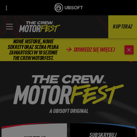
KUP TERAZ
NOWE HISTORIE, NOWE
SEKRETY ORAZ SCENA PEŁNA
DOWIEDZ SIĘ WIĘCEJ
ZAWARTOŚCI W 10 SEZONIE
THE CREW MOTORFEST.
SUBSKRYBUJ