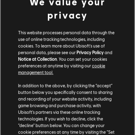
We value your
+
PAKIET FITTED ULTIMATE
PAKIE
privacy
+
PAKIET CHASE SQUAD
PAKIE
+
PRZEPUSTKA ROKU 1
PRZEP
This website processes personal data through the
+
use of online tracking technologies, including
PRZEPUSTKA ROKU 2
PRZEP
cookies. To learn more about Ubisoft's use of
+
personal data, please see our
Privacy Policy
and
PRZEPUSTKA ROKU 3
PRZEP
Notice at Collection
. You can set your cookies
preferences at anytime by visiting our
cookie
management tool.
KUP TERAZ
In addition to the above, by clicking the “accept”
button below you specifically consent to sharing
and recording of your website activity, including
game browsing and purchase activity, with
Ubisoft’s partners via these online tracking
technologies. If you wish to decline, click the
“decline” button below. You can change your
cookie preferences at any time by visiting the “Set