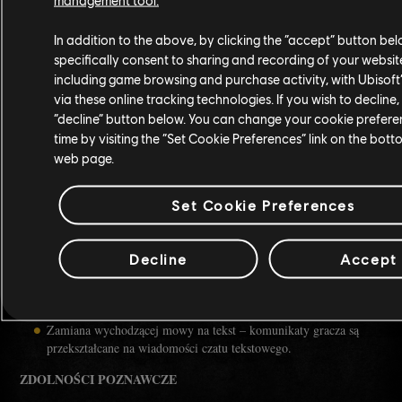
WZROK
In addition to the above, by clicking the “accept” button be
Tryb ekranu HUD dla osób nierozróżniających kolorów.
specifically consent to sharing and recording of your website
Dostosowanie napisów (wielkość, kolory, czcionki, tła, określenie
including game browsing and purchase activity, with Ubisoft’
autora wypowiedzi).
via these online tracking technologies. If you wish to decline, 
Opcja zamiany tekstu na mowę: tekst pisany w warstwie menu
“decline” button below. You can change your cookie prefere
gry oraz na czacie będzie czytany przez syntezator mowy.
time by visiting the “Set Cookie Preferences” link on the bot
Funkcja zamiany tekstu na mowę obejmuje modyfikowane tempo
web page.
narracji, głośność, a także możliwość wyboru głosu narratora.
Możliwość wyłączenia drgania kamery w trakcie rozgrywki.
Set Cookie Preferences
SŁUCH
Napisy dla niesłyszących (wizualne znaczniki dla efektów
Decline
Accept
dźwiękowych).
Zamiana przychodzącej mowy na tekst – przekształca komunikaty
innych graczy z czatu głosowego na wiadomości tekstowe.
Zamiana wychodzącej mowy na tekst – komunikaty gracza są
przekształcane na wiadomości czatu tekstowego.
ZDOLNOŚCI POZNAWCZE