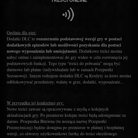
Ogólnie dla gier:
rozszerzenia podstawowej wersji gry w postaci
Dodatki DLC to
dodatkowych epizodów lub możliwości pozyskania dla postaci
nowego wyposażenia lub umiejętności
. Dodatkowe treści można
nabyć online i zaimplementować do gry wideo w celu rozwinięcia jej
podstawowych funkcji. Tego typu “treści do pobrania” mogą być
darmowe lub płatne (indywidualnie lub w ramach Przepustki
Sezonowej). Innym rodzajem dodatku DLC są Kredyty za które można
odblokowywać przedmioty, walutę w grze, dodatki, wyposażenie...
W przypadku tej konkretnej gry:
Nowe treści zawsze są opracowywane z myślą o kolejnych
aktualizacjach gry. Po premierze kolejne treści będą udostępniane za
darmo. Przepustka Bitewna (tu nosząca nazwę Przepustki
Przemytniczej) będzie dostępna po premierze w płatnej i bezpłatnej
wersji, co otworzy użytkownikowi furtkę do treści określonego