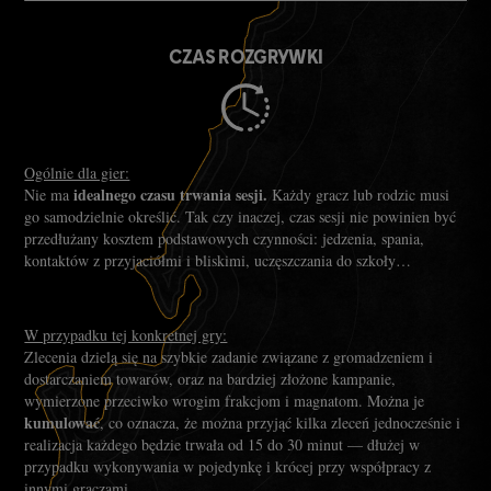
CZAS ROZGRYWKI
Ogólnie dla gier:
idealnego czasu trwania sesji.
Nie ma
Każdy gracz lub rodzic musi
go samodzielnie określić. Tak czy inaczej, czas sesji nie powinien być
przedłużany kosztem podstawowych czynności: jedzenia, spania,
kontaktów z przyjaciółmi i bliskimi, uczęszczania do szkoły…
W przypadku tej konkretnej gry:
Zlecenia dzielą się na szybkie zadanie związane z gromadzeniem i
dostarczaniem towarów, oraz na bardziej złożone kampanie,
wymierzone przeciwko wrogim frakcjom i magnatom. Można je
kumulować
, co oznacza, że można przyjąć kilka zleceń jednocześnie i
realizacja każdego będzie trwała od 15 do 30 minut — dłużej w
przypadku wykonywania w pojedynkę i krócej przy współpracy z
innymi graczami.