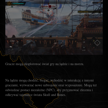
Gracze mogą eksplorować świat gry na lądzie i na morzu.
Na lądzie mogą chodzić, biegać, wchodzić w interakcję z innymi
graczami, wytwarzać nowe uzbrojenie oraz wyposażenie. Mogą też
odwiedzać postaci niezależne (NPC), aby przyjmować zlecenia i
odkrywać tajemnice świata Skull and Bones.