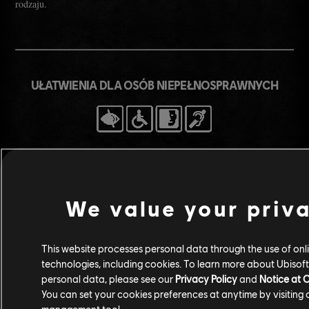
rodzaju.
UŁATWIENIA DLA OSÓB NIEPEŁNOSPRAWNYCH
Funkcje ułatwień dla osób niepełnosprawnych w Skull and Bones
obejmują:
We value your priv
MOTORYKA
Modyfikacja sterowania (klawiatura, mysz, kontroler, przyciski
This website processes personal data through the use of onl
joysticka).
technologies, including cookies. To learn more about Ubisoft'
Obsługa różnych urządzeń peryferyjnych.
personal data, please see our
Privacy Policy
and
Notice at C
Możliwość dostosowania poziomu czułości oraz odwrócenia osi
You can set your cookies preferences at anytime by visiting
dla wszystkich trybów działania kamery.
management tool.