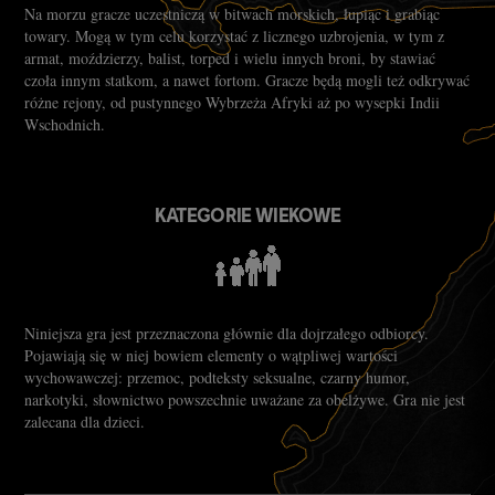
Na morzu gracze uczestniczą w bitwach morskich, łupiąc i grabiąc
towary. Mogą w tym celu korzystać z licznego uzbrojenia, w tym z
armat, moździerzy, balist, torped i wielu innych broni, by stawiać
czoła innym statkom, a nawet fortom. Gracze będą mogli też odkrywać
różne rejony, od pustynnego Wybrzeża Afryki aż po wysepki Indii
Wschodnich.
KATEGORIE WIEKOWE
Niniejsza gra jest przeznaczona głównie dla dojrzałego odbiorcy.
Pojawiają się w niej bowiem elementy o wątpliwej wartości
wychowawczej: przemoc, podteksty seksualne, czarny humor,
narkotyki, słownictwo powszechnie uważane za obelżywe. Gra nie jest
zalecana dla dzieci.