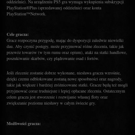
oddzielnie). Na urządzeniu PS5 gra wymaga wykupienia subskrypcji
PlayStation®Plus (sprzedawanej oddzielnie) oraz konta
PlayStation™Network.
Cele gracza:
Gracz rozpoczyna przygodę, mając do dyspozycji zaledwie niewielki
dau. Aby czynić postępy, może przyjmować różne zlecenia, takie jak
przewóz towarów (w tym rumu oraz opium), ataki na statki handlowe,
poszukiwanie skarbów, czy plądrowanie osad i fortów.
Jeśli zlecenie zostanie dobrze wykonane, niesława gracza wzrośnie,
dzięki czemu odblokowane zostaną nowe sposobności oraz nagrody,
takie jak większe i bardziej zróżnicowane statki. Gracze będą też mogli
przyjmować coraz trudniejsze i lepiej opłacane zlecenia. Ostatecznym
celem gracza jest stworzenie i rozwijanie własnej floty oraz
zwiększanie poziomu niesławy w całym świecie gry.
Możliwości gracza: