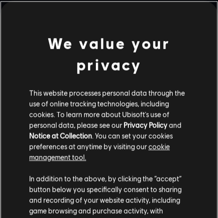
We value your
W ZWARCIU
SZMARAGDOWE RÓWNINY
privacy
This website processes personal data through the
use of online tracking technologies, including
WYBRZEŻE
KONSULAT
cookies. To learn more about Ubisoft's use of
personal data, please see our
Privacy Policy
and
Notice at Collection
. You can set your cookies
preferences at anytime by visiting our
cookie
management tool.
FAWELA
FORTECA
In addition to the above, by clicking the “accept”
button below you specifically consent to sharing
and recording of your website activity, including
game browsing and purchase activity, with
BAZA HEREFORD
DOM