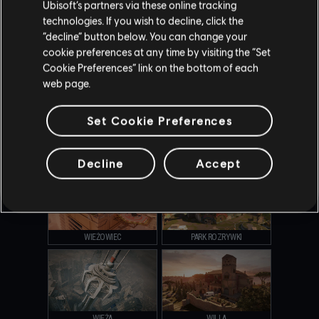
Ubisoft’s partners via these online tracking
technologies. If you wish to decline, click the
“decline” button below. You can change your
cookie preferences at any time by visiting the “Set
Cookie Preferences” link on the bottom of each
KANAŁ
OREGON
web page.
Set Cookie Preferences
OUTBACK
SAMOLOT PREZYDENCKI
Decline
Accept
WIEŻOWIEC
PARK ROZRYWKI
WIEŻA
WILLA