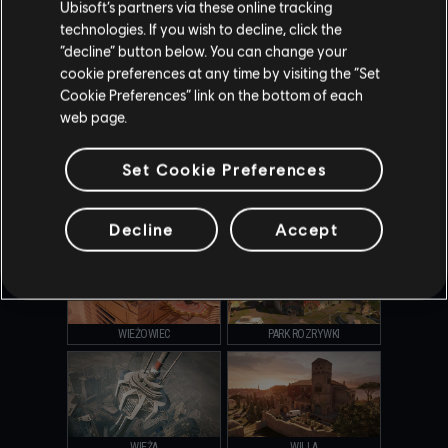
Ubisoft’s partners via these online tracking
technologies. If you wish to decline, click the
“decline” button below. You can change your
cookie preferences at any time by visiting the “Set
Cookie Preferences” link on the bottom of each
KANAŁ
OREGON
web page.
Set Cookie Preferences
OUTBACK
SAMOLOT PREZYDENCKI
Decline
Accept
WIEŻOWIEC
PARK ROZRYWKI
WIEŻA
WILLA