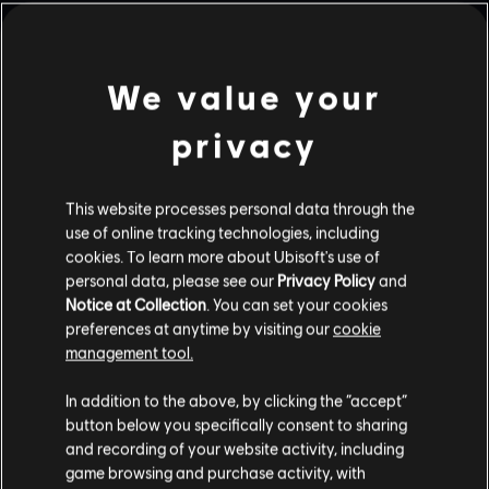
We value your
W ZWARCIU
SZMARAGDOWE RÓWNINY
privacy
This website processes personal data through the
use of online tracking technologies, including
WYBRZEŻE
KONSULAT
cookies. To learn more about Ubisoft's use of
personal data, please see our
Privacy Policy
and
Notice at Collection
. You can set your cookies
preferences at anytime by visiting our
cookie
management tool.
FAWELA
FORTECA
In addition to the above, by clicking the “accept”
button below you specifically consent to sharing
and recording of your website activity, including
game browsing and purchase activity, with
BAZA HEREFORD
DOM