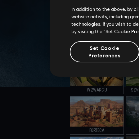
In addition to the above, by c
KASYNO CALYPSO
website activity, including ga
technologies. If you wish to d
by visiting the “Set Cookie Pr
Set Cookie
KLUB
Preferences
W ZWARCIU
SZM
FORTECA