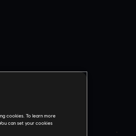
APĘ
ing cookies. To learn more
 You can set your cookies