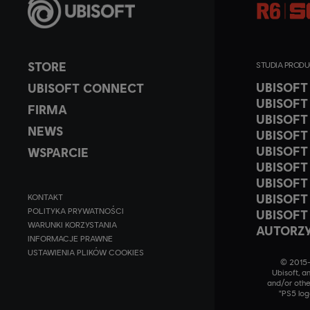
STORE
STUDIA PROD
UBISOF
UBISOFT CONNECT
UBISOFT
FIRMA
UBISOFT
NEWS
UBISOFT
UBISOFT
WSPARCIE
UBISOFT
UBISOFT
UBISOFT
KONTAKT
POLITYKA PRYWATNOŚCI
UBISOFT
WARUNKI KORZYSTANIA
AUTORZ
INFORMACJE PRAWNE
USTAWIENIA PLIKÓW COOKIES
© 2015–2
Ubisoft, a
and/or othe
"PS5 log