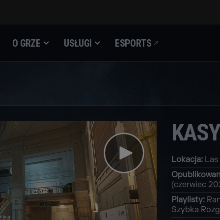
O GRZE
USŁUGI
ESPORTS
KASY
Lokacja
:
Las
Opublikowa
(czerwiec 20
Playlisty
:
Ran
Szybka Rozg