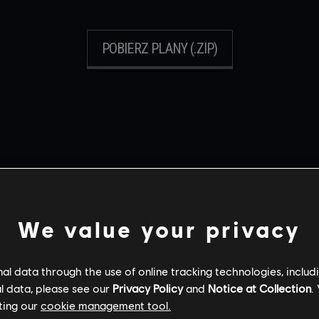
POBIERZ PLANY (.ZIP)
BIERZ SWOJĄ M
We value your privacy
l data through the use of online tracking technologies, includ
l data, please see our
Privacy Policy
and
Notice at Collection
.
ting our
cookie management tool.