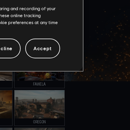
haring and recording of your
KI
BANK
hese online tracking
ookie preferences at any time
LABORATORIA NIGHTHAVEN
cline
Accept
FAWELA
OREGON