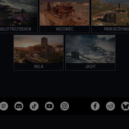
MOLOT PREZYDENCKI
WIEŻOWIEC
PARK ROZRYWKI
WILLA
JACHT