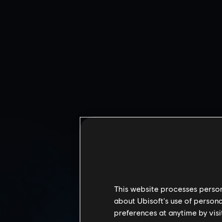
WY
This website processes persona
about Ubisoft's use of persona
preferences at anytime by visi