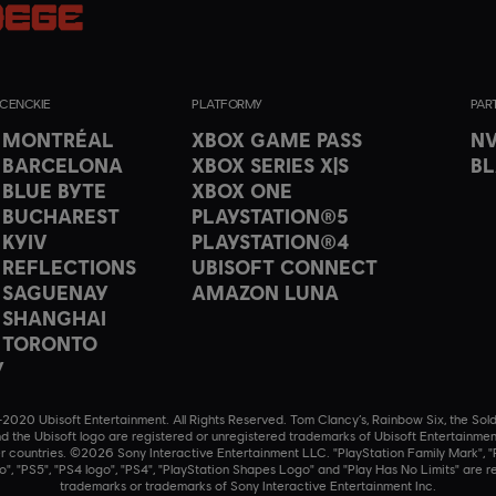
UCENCKIE
PLATFORMY
PAR
T MONTRÉAL
XBOX GAME PASS
NV
 BARCELONA
XBOX SERIES X|S
B
 BLUE BYTE
XBOX ONE
 BUCHAREST
PLAYSTATION®5
 KYIV
PLAYSTATION®4
 REFLECTIONS
UBISOFT CONNECT
 SAGUENAY
AMAZON LUNA
 SHANGHAI
 TORONTO
Y
020 Ubisoft Entertainment. All Rights Reserved. Tom Clancy’s, Rainbow Six, the Sold
nd the Ubisoft logo are registered or unregistered trademarks of Ubisoft Entertainmen
r countries. ©2026 Sony Interactive Entertainment LLC. "PlayStation Family Mark", "P
o", "PS5", "PS4 logo", "PS4", "PlayStation Shapes Logo" and "Play Has No Limits" are r
trademarks or trademarks of Sony Interactive Entertainment Inc.