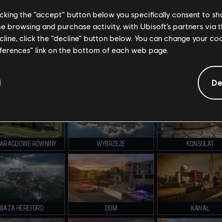
licking the “accept” button below you specifically consent to s
GRANICA
DOMEK GÓRSKI
KAFE DOSTOJEWS
me browsing and purchase activity, with Ubisoft’s partners via t
ecline, click the “decline” button below. You can change your c
eferences” link on the bottom of each web page.
STADION BRAVO
STADION ALPHA
KRYJÓWKA
De
ARAGDOWE RÓWNINY
WYBRZEŻE
KONSULAT
BAZA HEREFORD
DOM
KANAŁ