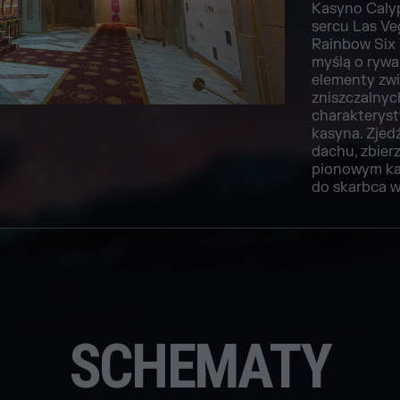
Kasyno Calyp
sercu Las Ve
Rainbow Six 
myślą o rywal
elementy zwi
zniszczalnyc
charakteryst
kasyna. Zjedź
dachu, zbier
pionowym kan
do skarbca w
SCHEMATY