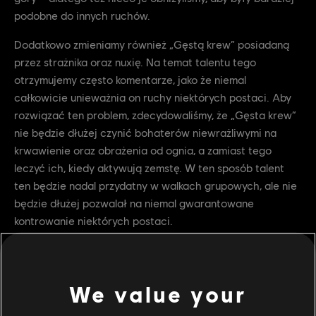
podobne do innych ruchów.
Dodatkowo zmieniamy również „Gęstą krew” posiadaną
przez strażnika oraz nuxię. Na temat talentu tego
otrzymujemy często komentarze, jako że niemal
całkowicie unieważnia on ruchy niektórych postaci. Aby
rozwiązać ten problem, zdecydowaliśmy, że „Gęsta krew”
nie będzie dłużej czynić bohaterów niewrażliwymi na
krwawienie oraz obrażenia od ognia, a zamiast tego
leczyć ich, kiedy aktywują zemstę. W ten sposób talent
ten będzie nadal przydatny w walkach grupowych, ale nie
będzie dłużej pozwalał na niemal gwarantowane
kontrowanie niektórych postaci.
Teren doświadczalny w roku 5
W dumą ogłaszamy, że podczas roku 5 zamierzamy
We value your
częściej otwierać teren doświadczalny, aby testować
nadchodzące zmiany balansu!