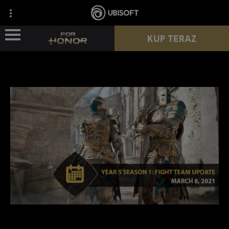
KUP TERAZ
WIEŚCI
POSTACIE
PRZEPUSTEK
NOWY SEZON
ZASOBY