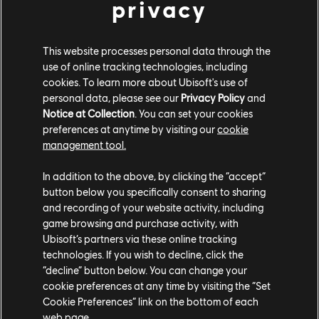
privacy
Zamierzamy poprawić mniej efektywne postacie –
podobnie, jak w sezonie 4 roku 4 zrobiliśmy z nobushi i
This website processes personal data through the
rozjemczynią, naszym celem globalnym jest ulepszenie
use of online tracking technologies, including
cookies. To learn more about Ubisoft's use of
bohaterów uznawanych za słabych, tak aby dorównywali
personal data, please see our
Privacy Policy
and
reszcie. Chcielibyśmy widzieć większą różnorodność, jeśli
Notice at Collection
. You can set your cookies
chodzi o wybierane postacie, a to pierwszy ku temu krok.
preferences at anytime by visiting our
cookie
management tool.
Ponadto opinie, jakie otrzymaliśmy na temat shugokiego
podczas ostatniego terenu doświadczalnego, wskazywały,
In addition to the above, by clicking the “accept”
że gracze mieli problemy z „objęciami demona”, dlatego
button below you specifically consent to sharing
chcemy przetestować nowy zestaw zmian. Ogólny ich
and recording of your website activity, including
kierunek będzie podobny do ostatniego, ale będą również
game browsing and purchase activity, with
brały pod uwagę komentarze otrzymane od was, naszych
Ubisoft’s partners via these online tracking
graczy.
technologies. If you wish to decline, click the
“decline” button below. You can change your
Na kolejnym terenie doświadczalnym będziecie mogli
cookie preferences at any time by visiting the “Set
sprawdzić nie tylko nowe zmiany shugokiego, ale też wielu
Cookie Preferences” link on the bottom of each
web page.
innych postaci, które chcemy ulepszyć. Więcej