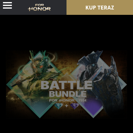
KUP TERAZ
WIEŚCI
POSTACIE
PRZEPUSTEK
NOWY SEZON
ZASOBY