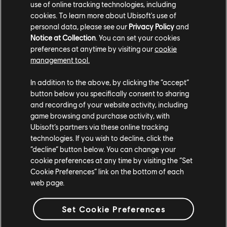
use of online tracking technologies, including
Mieszkańcy Heathmoor zostali dotknięci wzrastającymi
cookies. To learn more about Ubisoft's use of
poziomami morza i niszczycielską burzą, która zalał
personal data, please see our
Privacy Policy
and
okolicę. Na szczęście, burza minęła, a niebo zaczęło się
Notice at Collection
. You can set your cookies
przejaśniać. Nastała mroźna zima. Morze zamarzło, a
preferences at anytime by visiting our
cookie
okolicę pokrył śnieg. Statki utknęły w lodzie, co jedynie
management tool.
dodawało Heathmoor dziwnego spokoju.
In addition to the above, by clicking the “accept”
Nie przegap pirackich skarbów z przepustką klasyczną
button below you specifically consent to sharing
Y5S4. Zdobądź 100 poziomów powracających nagród dla
and recording of your website activity, including
game browsing and purchase activity, with
wszystkich postaci, z uzbrojeniem i efektami z przepustki
Ubisoft’s partners via these online tracking
bitewnej Y5S4. Jeśli posiadasz już przepustkę bitewną
technologies. If you wish to decline, click the
Y5S4, będziesz kontynuować swoje postępy od miejsca,
“decline” button below. You can change your
gdzie zostały przerwane. Dostępne wyłącznie podczas
cookie preferences at any time by visiting the “Set
Y9S4.
Cookie Preferences” link on the bottom of each
web page.
Zmodernizowane nagrody
Set Cookie Preferences