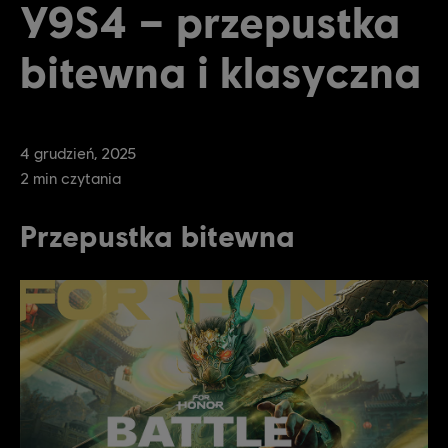
Y9S4 – przepustka
bitewna i klasyczna
4
grudzień
,
2025
2
min czytania
Przepustka bitewna