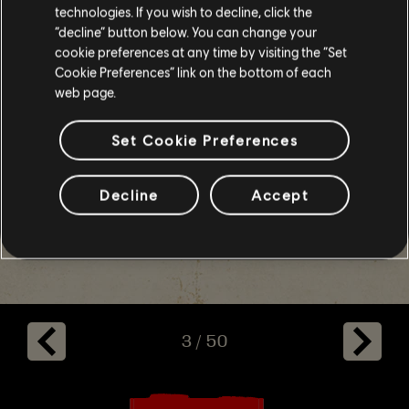
Steep
technologies. If you wish to decline, click the
Trackmania
“decline” button below. You can change your
Watch Dogs: Legion
cookie preferences at any time by visiting the “Set
Cookie Preferences” link on the bottom of each
Skull & Bones
web page.
Termin zgłaszania prac do konkursu Ubisoft
Photomode Contest 2024 rozpoczyna się 19
Set Cookie Preferences
lutego o godzinie 18:00 CET, a kończy 4
marca o godzinie 21:00 CET. Pełny regulamin
konkursu znajdziesz na stronie
Decline
Accept
Ubisoft.com/Photomode
or check
here
.
3
/
50