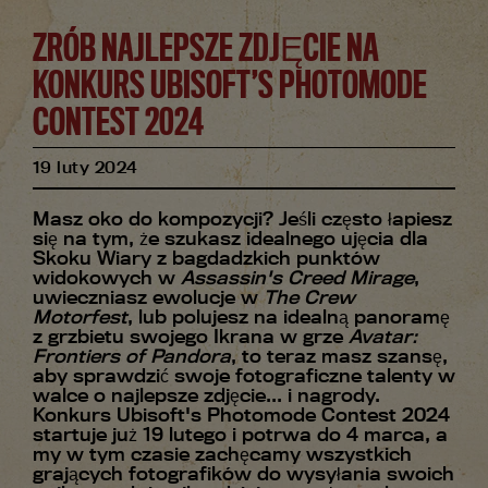
ZRÓB NAJLEPSZE ZDJĘCIE NA
KONKURS UBISOFT’S PHOTOMODE
CONTEST 2024
19
luty
2024
Masz oko do kompozycji? Jeśli często łapiesz
się na tym, że szukasz idealnego ujęcia dla
Skoku Wiary z bagdadzkich punktów
widokowych w
Assassin's Creed Mirage
,
uwieczniasz ewolucje w
The Crew
Motorfest
, lub polujesz na idealną panoramę
z grzbietu swojego Ikrana w grze
Avatar:
Frontiers of Pandora
, to teraz masz szansę,
aby sprawdzić swoje fotograficzne talenty w
walce o najlepsze zdjęcie... i nagrody.
Konkurs Ubisoft's Photomode Contest 2024
startuje już 19 lutego i potrwa do 4 marca, a
my w tym czasie zachęcamy wszystkich
grających fotografików do wysyłania swoich