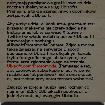
otrzymają pamiątkowe grafiki swoich dzieł,
roczne subskrypcje usługi Ubisoft+
Premium, a także szereg innych upominków
związanych z Ubisoft.
Aby wziąć udział w konkursie, gracze muszą
przesłać maksymalnie cztery zdjęcia na
Instagramie lub w serwisie X (dawny
Twitter) w wiadomości na adres @Ubisoft i
korzystając z hashtagu
#UbisoftPhotomodeContest. Zdjęcia można
także zgłaszać na serwerze Discord
społeczności Ubisoft na oficjalnym kanale
trybu fotograficznego lub korzystając z
formularza zgłoszeniowego na stronie
Ubisoft.com/Photomode
. (Pamiętajcie też,
aby zachować sobie kopię pracy w pełnej
rozdzielczości, ponieważ może ona okazać
się potrzebna przy ostatecznym wyborze.)
Zgłoszone zdjęcia muszą mieć rozmiar co
najmniej 1920x1080 pikseli i pochodzić z
jednej z następujących gier Ubisoft: