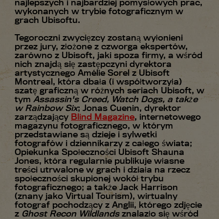
najlepszych i najbardziej pomysłowych prac,
wykonanych w trybie fotograficznym w
grach Ubisoftu.
Tegoroczni zwycięzcy zostaną wyłonieni
przez jury, złożone z czworga ekspertów,
zarówno z Ubisoft, jaki spoza firmy, a wśród
nich znajdą się zastępczyni dyrektora
artystycznego Amélie Sorel z Ubisoft
Montreal, która dbała (i współtworzyła)
szatę graficzną w różnych seriach Ubisoft, w
tym
Assassin's Creed, Watch Dogs, a także
w Rainbow Six
; Jonas Cuenin, dyrektor
zarządzający
Blind Magazine
, internetowego
magazynu fotograficznego, w którym
przedstawiane są dzieje i sylwetki
fotografów i dziennikarzy z całego świata;
Opiekunka Społeczności Ubisoft Shauna
Jones, która regularnie publikuje własne
treści utrwalone w grach i działa na rzecz
społeczności skupionej wokół trybu
fotograficznego; a także Jack Harrison
(znany jako Virtual Tourism), wirtualny
fotograf pochodzący z Anglii, którego zdjęcie
z
Ghost Recon Wildlands
znalazło się wśród