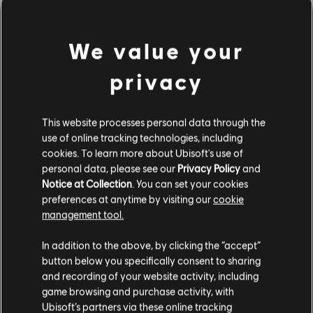
Assassin's Creed Mirage
Assassin's Creed Valhalla
Assassin's Creed Odyssey
We value your
Assassin's Creed Origins
privacy
Avatar: Frontiers of Pandora
Anno 1800
The Crew Motorfest
This website processes personal data through the
The Crew 2
use of online tracking technologies, including
cookies. To learn more about Ubisoft's use of
The Division 2
personal data, please see our
Privacy Policy
and
Far Cry 6
Notice at Collection
. You can set your cookies
Far Cry New Dawn
preferences at anytime by visiting our
cookie
management tool.
Far Cry 5
Ghost Recon Breakpoint
In addition to the above, by clicking the “accept”
Ghost Recon Wildlands
button below you specifically consent to sharing
Immortals Fenyx Rising
and recording of your website activity, including
game browsing and purchase activity, with
Rider's Republic
Ubisoft’s partners via these online tracking