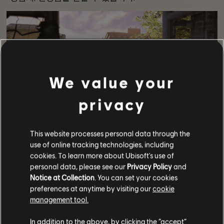
We value your
privacy
This website processes personal data through the
오늘 현상수배 및 프로젝트 살펴보기에 함께 해주셔서
감사합니다! 오늘 살펴본 내용은 The Division®2에서
use of online tracking technologies, including
경험할 수 있는 현상수배와 프로젝트의 맛보기에
cookies. To learn more about Ubisoft's use of
불과하다는 사실을 잊지 마십시오. 이번 글에 대해
personal data, please see our
Privacy Policy
and
논의하고 싶으시면
공식 포럼
이나
Reddit
커뮤니티에
Notice at Collection
. You can set your cookies
참여하십시오. 여러분의 의견을 항상 기다리고 있습니다.
preferences at anytime by visiting our
cookie
/Division 개발팀
management tool.
In addition to the above, by clicking the “accept”