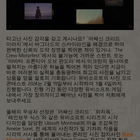
타고난 사진 감각을 갖고 계시나요? “어쌔신 크리드
미라지”에서 바그다드의 스카이라인을 배경으로 하여
완벽한 신뢰의 도약 장면을 찍어본 적이 있거나, “The
Crew Motorfest”에서의 불가능에 가까운 스턴트, 또는
“아바타: 프론티어 오브 판도라”에서 이크란의 등너머로
펼쳐지는 아름다운 하늘을 찍어본 적이 있다면 지금이
바로 여러분의 실력을 총동원하여 최고의 사진을 남기고
상품을 얻을 절호의 기회랍니다. 유비소프트의 사진 모드
콘테스트 2024는 2월 19일부터 시작하여 3월 4일까지
진행됩니다. 진행 기간 동안 다양한 유비소프트 게임
내에서 가장 창의적이고 빼어난 사진을 찍어 저희에게
보내주세요.
올해의 우승자 선정은 “어쌔신 크리드”, “와치독”,
“레인보우 식스”와 같은 유비소프트 시리즈의 시각
디자인을 담당한 Ubisoft Montreal의 미술 조감독인
Amélie Sorel, 전 세계의 사진작가 및 기자의 작품을
시각적 서사를 통해 풀어내는 온라인 사진 잡지사인
Blind
Magazine
의 상무 이사인 Jonas Cuenin, 자신이 직접 찍은