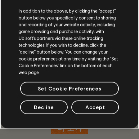
In addition to the above, by clicking the “accept”
button below you specifically consent to sharing
and recording of your website activity, including
game browsing and purchase activity, with
Ubisoft’s partners via these online tracking
technologies. If you wish to decline, click the
“decline” button below. You can change your
cookie preferences at any time by visiting the “Set
Cookie Preferences” link on the bottom of each
web page.
Set Cookie Preferences
이야기
Decline
Accept
디비전 요원 팀을 이끌어 혼란에 빠져 뒤틀린 워싱턴 D.C.
의 질서를 복구하고 사회의 붕괴를 막아내세요.
더 보기