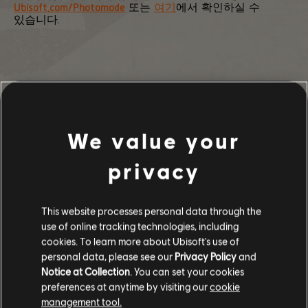
Ubisoft.com/Photomode
또는
여기
에서 확인하실 수
있습니다.
101
/
444
We value your
privacy
돌아가기
This website processes personal data through the
use of online tracking technologies, including
cookies. To learn more about Ubisoft's use of
personal data, please see our
Privacy Policy
and
Notice at Collection
. You can set your cookies
추천
preferences at anytime by visiting our
cookie
management tool.