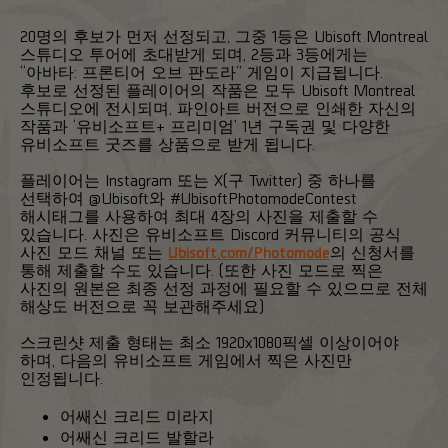
20명의 후보가 먼저 선정되고, 그중 1등은 Ubisoft Montreal
스튜디오 투어에 초대받게 되며, 2등과 3등에게는
“아바타: 프론티어 오브 판도라” 게임이 지급됩니다.
후보로 선정된 플레이어의 작품은 모두 Ubisoft Montreal
스튜디오에 전시되며, 파인아트 버전으로 인쇄한 자신의
작품과 ‘유비소프트+ 프리미엄’ 1년 구독권 및 다양한
유비소프트 굿즈를 상품으로 받게 됩니다.
플레이어는 Instagram 또는 X(구 Twitter) 중 하나를
선택하여 @Ubisoft와 #UbisoftPhotomodeContest
해시태그를 사용하여 최대 4장의 사진을 제출할 수
있습니다. 사진은 유비소프트 Discord 커뮤니티의 공식
사진 모드 채널 또는
Ubisoft.com/Photomode
의 신청서를
통해 제출할 수도 있습니다. (또한 사진 모드로 찍은
사진의 원본은 최종 선정 과정에 필요할 수 있으므로 전체
해상도 버전으로 꼭 보관해주세요)
스크린샷 제출 형태는 최소 1920x1080픽셀 이상이어야
하며, 다음의 유비소프트 게임에서 찍은 사진만
인정됩니다.
어쌔신 크리드 미라지
어쌔신 크리드 발할라