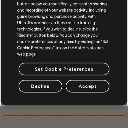
button below you specifically consent to sharing
and recording of your website activity, including
game browsing and purchase activity, with
Ubisoft’s partners via these online tracking
technologies. If you wish to decline, click the
“decline” button below. You can change your
cookie preferences at any time by visiting the “Set
Cookie Preferences” link on the bottom of each
web page.
게임 세부사항
Set Cookie Preferences
친구들과 함께 협동 모드나 PvP를 플레이하여 막강한
무기와 보호장구를 얻어 위기에 닥친 수도를 지켜낼
소수의 요원으로 성장해보세요.
Decline
Accept
더 보기