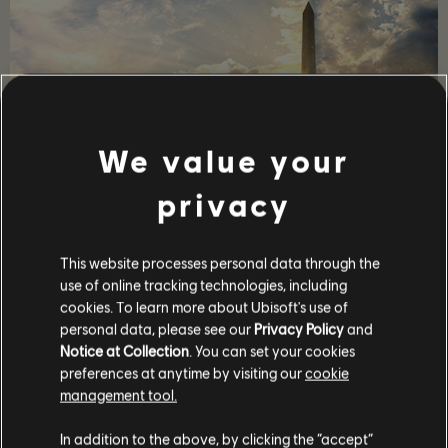
We value your
privacy
이야기
This website processes personal data through the
디비전 요원 팀을 이끌어 혼란에 빠져 뒤틀린 워싱턴 D.C.
의 질서를 복구하고 사회의 붕괴를 막아내세요.
use of online tracking technologies, including
cookies. To learn more about Ubisoft's use of
더 보기
personal data, please see our
Privacy Policy
and
Notice at Collection
. You can set your cookies
preferences at anytime by visiting our
cookie
management tool.
In addition to the above, by clicking the “accept”