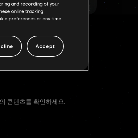
haring and recording of your
hese online tracking
ookie preferences at any time
cline
Accept
템 등의 콘텐츠를 확인하세요.