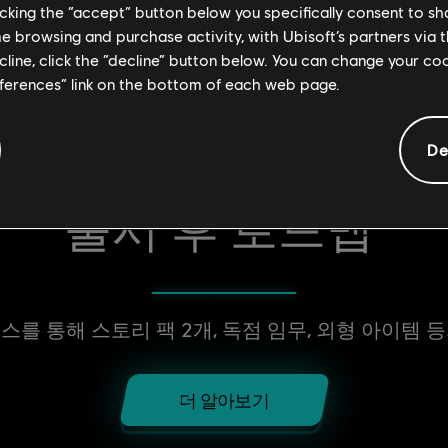
licking the “accept” button below you specifically consent to s
me browsing and purchase activity, with Ubisoft’s partners via t
ecline, click the “decline” button below. You can change your c
eferences” link on the bottom of each web page.
De
출시 후 로드맵
패스를 통해 스토리 팩 2개, 독점 임무, 외형 아이
더 알아보기