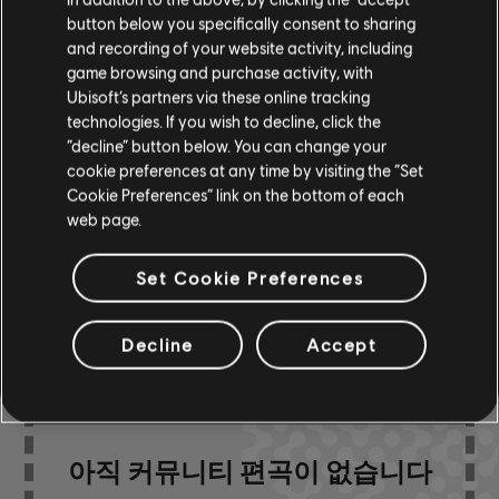
button below you specifically consent to sharing
코드
코드 표
ARCHI
and recording of your website activity, including
표-1
game browsing and purchase activity, with
Ubisoft’s partners via these online tracking
technologies. If you wish to decline, click the
베이스
베이스 차트
ARCHI
“decline” button below. You can change your
차트-1
cookie preferences at any time by visiting the “Set
Cookie Preferences” link on the bottom of each
web page.
커뮤니티 편곡
Set Cookie Preferences
Decline
Accept
아직 커뮤니티 편곡이 없습니다