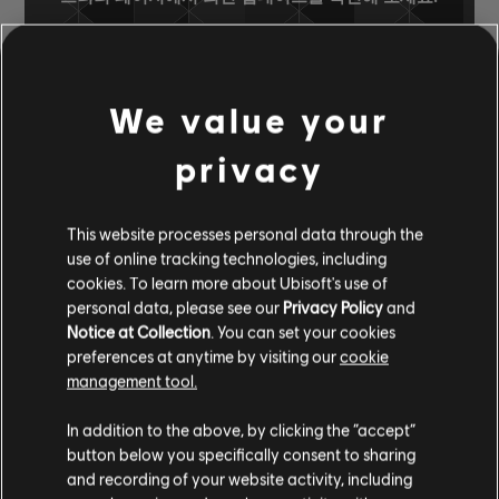
We value your
음원 라이브러리
아티스트 A-Z
Romeo Santos
privacy
Fórmula, Vol. 2 (Deluxe Edition) [Clean
Version]
Inocente
This website processes personal data through the
use of online tracking technologies, including
cookies. To learn more about Ubisoft's use of
인증된 편곡
personal data, please see our
Privacy Policy
and
Notice at Collection
. You can set your cookies
preferences at anytime by visiting our
cookie
management tool.
악기 / 편곡 종류
인증됨
창작자
편곡 이름
In addition to the above, by clicking the “accept”
button below you specifically consent to sharing
베이스
and recording of your website activity, including
베이스 차트
ARCHI