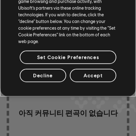
차트-1
game browsing and purchase activity, with
Ubisoft’s partners via these online tracking
technologies. If you wish to decline, click the
코드
“decline” button below. You can change your
코드 표
ARCHI
표-1
cookie preferences at any time by visiting the “Set
Cookie Preferences” link on the bottom of each
web page.
Set Cookie Preferences
커뮤니티 편곡
Decline
Accept
아직 커뮤니티 편곡이 없습니다