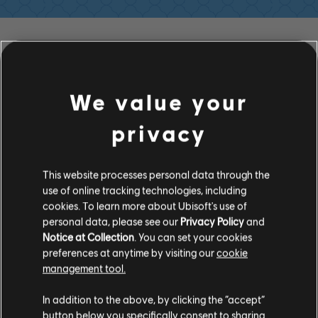
필터
기타
We value your
리드 기타
privacy
대체 리드 기타
음원 라이브러리
아티스트 A-Z
리듬 기타
Simple Minds
This website processes personal data through the
대체 리듬 기타
use of online tracking technologies, including
cookies. To learn more about Ubisoft's use of
코드 표
personal data, please see our
Privacy Policy
and
앨범
노래
Notice at Collection
. You can set your cookies
단순한 기타
preferences at anytime by visiting our
cookie
management tool.
베이스
In addition to the above, by clicking the “accept”
button below you specifically consent to sharing