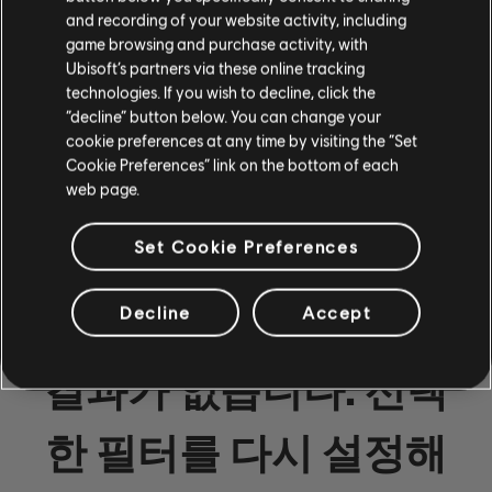
베이스
and recording of your website activity, including
game browsing and purchase activity, with
대체 베이스
Ubisoft’s partners via these online tracking
technologies. If you wish to decline, click the
베이스 차트
“decline” button below. You can change your
cookie preferences at any time by visiting the “Set
Cookie Preferences” link on the bottom of each
web page.
피아노
피아노
Set Cookie Preferences
단순한 피아노
Decline
Accept
결과가 없습니다. 선택
적용하기
모두 삭제
한 필터를 다시 설정해