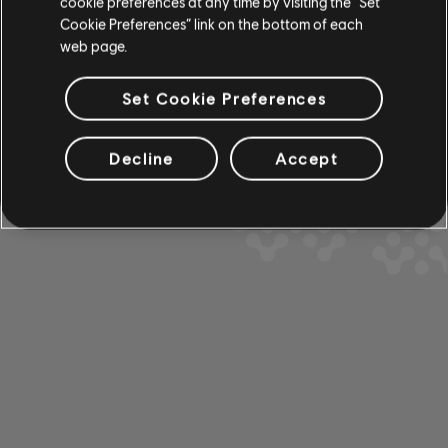
전체 1 결과 중 1-1 결과 보기
cookie preferences at any time by visiting the “Set
베이스
Cookie Preferences” link on the bottom of each
web page.
베이스
대체 베이스
/
/
곡
아티스트
앨범
연도
지속시간
# 편곡
제
Set Cookie Preferences
베이스 차트
Boys Don't Cry
Joyride
Decline
Accept
3:13
5
Jamie Lancaster
2006
피아노
피아노
단순한 피아노
적용하기
모두 삭제