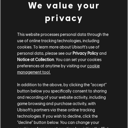
We value your
privacy
필터
This website processes personal data through the
use of online tracking technologies, including
기타
cookies. To learn more about Ubisoft's use of
personal data, please see our
Privacy Policy
and
리드 기타
Notice at Collection
. You can set your cookies
대체 리드 기타
preferences at anytime by visiting our
cookie
음원 라이브러리
아티스트 A-Z
management tool.
리듬 기타
Jamie Lancaster
In addition to the above, by clicking the “accept”
대체 리듬 기타
button below you specifically consent to sharing
코드 표
and recording of your website activity, including
game browsing and purchase activity, with
앨범
노래
단순한 기타
Ubisoft’s partners via these online tracking
technologies. If you wish to decline, click the
“decline” button below. You can change your