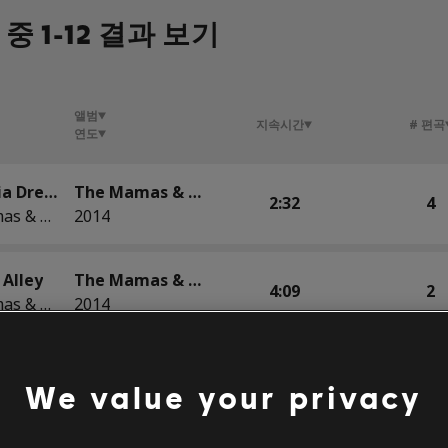
 중 1-12 결과 보기
앨범
지속시간
# 편곡
연도
California Dreamin'
The Mamas & The Papas
2:32
4
The Mamas & The Papas
2014
 Alley
The Mamas & The Papas
4:09
2
The Mamas & The Papas
2014
For the Love of Ivy
The Mamas & The Papas
3:38
2
We value your privacy
The Mamas & The Papas
2014