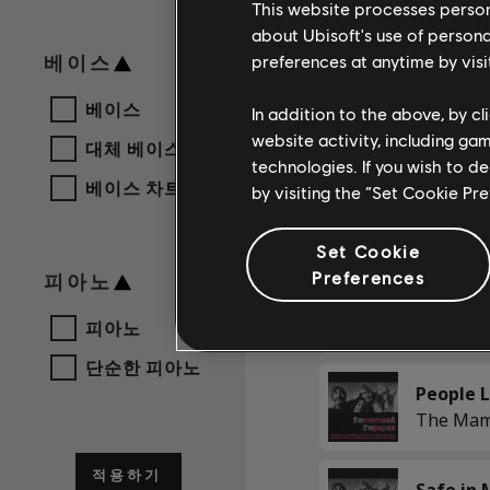
This website processes persona
about Ubisoft's use of persona
preferences at anytime by visi
베이스
Hey Girl
베이스
In addition to the above, by c
website activity, including ga
대체 베이스
technologies. If you wish to d
베이스 차트
by visiting the “Set Cookie Pr
Set Cookie
Preferences
피아노
피아노
단순한 피아노
People L
적용하기