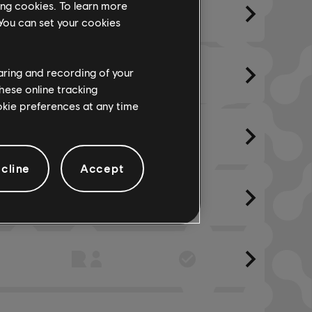
ing cookies. To learn more
 You can set your cookies
haring and recording of your
hese online tracking
ookie preferences at any time
cline
Accept