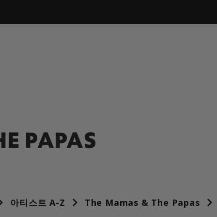
HE PAPAS
아티스트 A-Z
The Mamas & The Papas