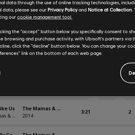
Go Where You Wanna Go
The Mamas & The Papas
l data through the use of online tracking technologies, includ
3:06
2
The Mamas & The Papas
2014
l data, please see our
Privacy Policy
and
Notice at Collection
.
ting our
cookie management tool.
The Mamas & The Papas
licking the “accept” button below you specifically consent to s
2:57
3
The Mamas & The Papas
2014
me browsing and purchase activity, with Ubisoft’s partners via t
ecline, click the “decline” button below. You can change your c
eferences” link on the bottom of each web page.
I Saw Her Again
The Mamas & The Papas
3:18
2
The Mamas & The Papas
2014
De
Monday Monday
The Mamas & The Papas
3:20
3
The Mamas & The Papas
2014
ike Us
The Mamas & The Papas
3:21
2
The Mamas & The Papas
2014
Safe in My Garden
The Mamas & The Papas