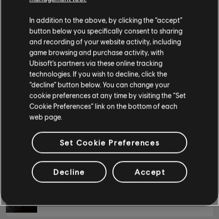
Cold Ways
Introducing Katatonia
In addition to the above, by clicking the “accept”
5:
베이스
Katatonia
1998
button below you specifically consent to sharing
and recording of your website activity, including
베이스
game browsing and purchase activity, with
Dispossession
Introducing Katatonia
Ubisoft’s partners via these online tracking
대체 베이스
5:
Katatonia
2004
technologies. If you wish to decline, click the
베이스 차트
“decline” button below. You can change your
cookie preferences at any time by visiting the “Set
I Break
Introducing Katatonia
Cookie Preferences” link on the bottom of each
4:
Katatonia
1998
web page.
피아노
Set Cookie Preferences
피아노
Idle Blood
Introducing Katatonia
4:
Katatonia
2009
단순한 피아노
Decline
Accept
In Death, A Song
Introducing Katatonia
4:
Katatonia
2003
적용하기