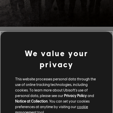
필터
기타
We value your
리드 기타
privacy
음원 라이브러리
아티스트 A-Z
대체 리드 기타
Katatonia
Introducing Katatonia
리듬 기타
This website processes personal data through the
use of online tracking technologies, including
전체 8 결과 중 1-8 결과 보기
대체 리듬 기타
cookies. To learn more about Ubisoft's use of
personal data, please see our
Privacy Policy
and
코드 표
Notice at Collection
. You can set your cookies
단순한 기타
preferences at anytime by visiting our
cookie
/
/
곡
아티스트
앨범
연도
지속
management tool.