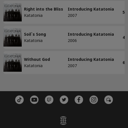
모두 삭제
Right into the Bliss
Introducing Katatonia
5:
Katatonia
2007
Soil`s Song
Introducing Katatonia
4:
Katatonia
2006
Without God
Introducing Katatonia
6:
Katatonia
2007