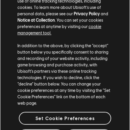
use of online tracking technologies, including
cookies. To learn more about Ubisoft's use of
personal data, please see our
Privacy Policy
and
Notice at Collection
. You can set your cookies
필터
preferences at anytime by visiting our
cookie
management tool.
기타
리드 기타
In addition to the above, by clicking the “accept”
음원 라이브러리
아티스트 A-Z
button below you specifically consent to sharing
대체 리드 기타
Petula Clark
Best Of
and recording of your website activity, including
game browsing and purchase activity, with
리듬 기타
Ubisoft’s partners via these online tracking
전체 1 결과 중 1-1 결과 보기
대체 리듬 기타
technologies. If you wish to decline, click the
“decline” button below. You can change your
코드 표
cookie preferences at any time by visiting the “Set
Cookie Preferences” link on the bottom of each
단순한 기타
/
/
곡
아티스트
앨범
연도
지속시간
# 편곡
제작자
web page.
Downtown
Best Of
Set Cookie Preferences
3:08
4
베이스
Petula Clark
1964