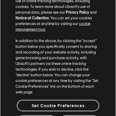
use of online tracking technologies, including
cookies. To learn more about Ubisoft's use of
personal data, please see our
Privacy Policy
and
Notice at Collection
. You can set your cookies
필터
preferences at anytime by visiting our
cookie
management tool.
기타
리드 기타
In addition to the above, by clicking the “accept”
음원 라이브러리
아티스트 A-Z
button below you specifically consent to sharing
대체 리드 기타
Julio Iglesias
A Flor De Piel
and recording of your website activity, including
game browsing and purchase activity, with
리듬 기타
Ubisoft’s partners via these online tracking
전체 1 결과 중 1-1 결과 보기
대체 리듬 기타
technologies. If you wish to decline, click the
“decline” button below. You can change your
코드 표
cookie preferences at any time by visiting the “Set
Cookie Preferences” link on the bottom of each
단순한 기타
/
곡
아티스트
앨
web page.
Te Quiero Asi (If I Love You So) Album Version
A 
Set Cookie Preferences
베이스
Julio Iglesias
19