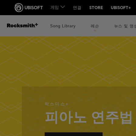
Song Library
레슨
뉴스 및 영
락스미스+
피아노 연주법