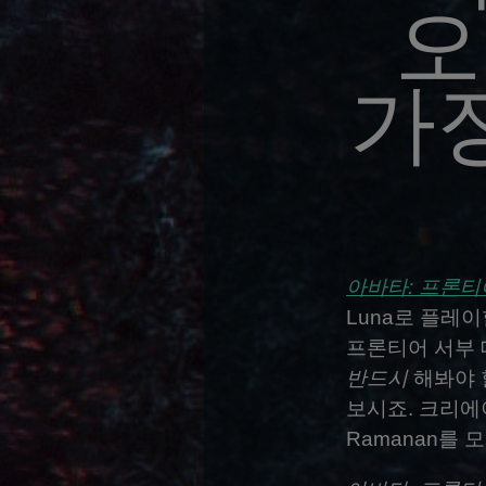
오
가
아바타: 프론티
Luna로 플레
프론티어 서부 
반드시
해봐야 
보시죠. 크리에이
Ramanan를