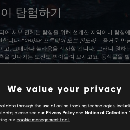
듯이 탐험하기
프론티어 서부 전체는 탐험을 위해 설계한 지역이니 탐험
합니다. “
아바타: 프론티어 오브 판도라
는 즐거운 만
이고, 그때마다 놀라움을 선사할 겁니다. 그러니 원하
측을 빗나가는 도전도 받아들여 보시고요. 동식물을 
잊지 마세요. 위험한 동식물도 있지만, 유용한 동식물
 만드는 재료나 음식을 얻을 수도 있어요.”
We value your privacy
l data through the use of online tracking technologies, includ
l data, please see our
Privacy Policy
and
Notice at Collection
.
 “조금만 엿들어도 프론티어의 캐릭터들에 대해 많은 것
ting our
cookie management tool.
니다. “나비족, 저항군, 아니면 프론티어의 캐릭터들이 
해요. 프론티어 각지에 여러 소문이 숨어있거든요. 누가