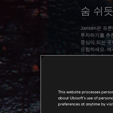
숨 쉬
Jansén은 
투자하기를 추천
중심이 되는 곳
모험하세요. 예
교감하는 것도 
무기나 방어구를
엿듣기
This website processes persona
about Ubisoft's use of persona
Ramanan은
preferences at anytime by visi
있다”고 귀뜸합
엿듣는 게 중요