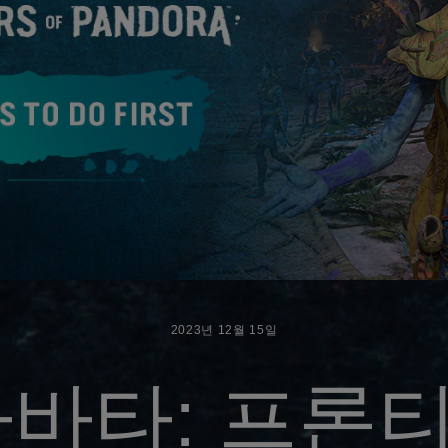
2023년
12월
15일
아바타: 프론