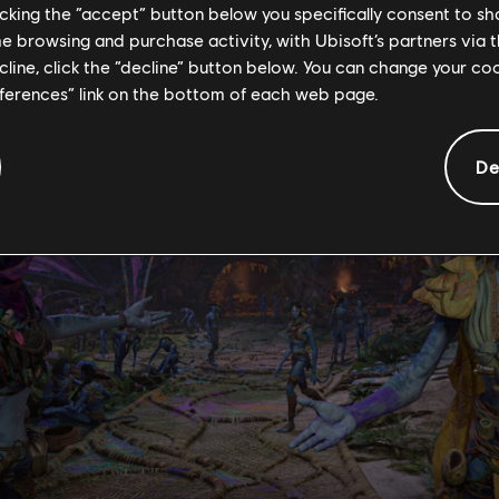
licking the “accept” button below you specifically consent to s
 걸 훔쳐가는 녀석이 누군지 같은 이야기들이요!”
me browsing and purchase activity, with Ubisoft’s partners via t
ecline, click the “decline” button below. You can change your c
eferences” link on the bottom of each web page.
De