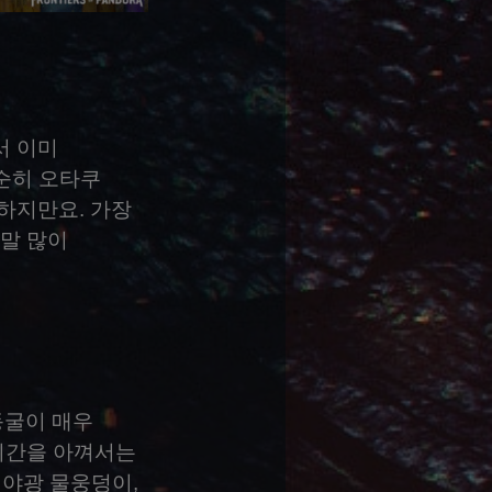
서 이미
단순히 오타쿠
 하지만요. 가장
말 많이
동굴이 매우
시간을 아껴서는
 야광 물웅덩이,