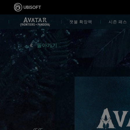
잿불 확장팩
시즌 패스
돌아가기