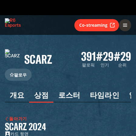
Co-streaming
391
#29
#29
SCARZ
팔로워
인기
순위
팔로우
개요
상점
로스터
타임라인
돌아가기
SCARZ 2024
카드 뒷면