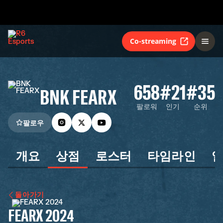
Co-streaming
658
#21
#35
BNK FEARX
팔로워
인기
순위
팔로우
개요
상점
로스터
타임라인
돌아가기
FEARX 2024