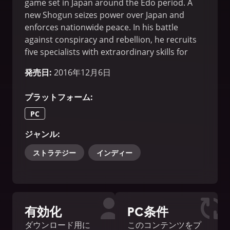
game set in Japan around the Edo period. A
new Shogun seizes power over Japan and
enforces nationwide peace. In his battle
against conspiracy and rebellion, he recruits
five specialists with extraordinary skills for
assassination, sabotage and espionage.
発売日
:
2016年12月6日
プラットフォーム
:
PC
ジャンル
:
ストラテジー
インディー
有効化
PC条件
ダウンロード用に
このコンテンツをプ