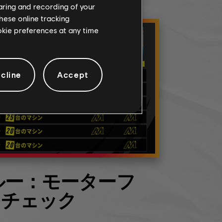
haring and recording of your
hese online tracking
ookie preferences at any time
cline
Accept
ルー：モーターフ
をチェック