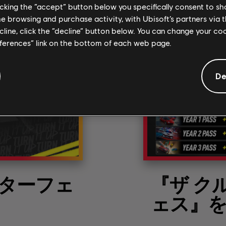
licking the “accept” button below you specifically consent to s
me browsing and purchase activity, with Ubisoft’s partners via t
ecline, click the “decline” button below. You can change your c
eferences” link on the bottom of each web page.
De
ターフェ
『ザ ク
ト
ェス』