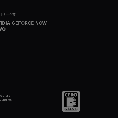
ートナー企業
IDIA GEFORCE NOW
WO
ogo are
ountries.