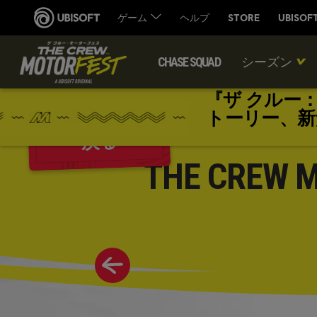
CHASE SQUAD
シーズン
『ザ クルー
トーリー、新
戻る
THE CREW 