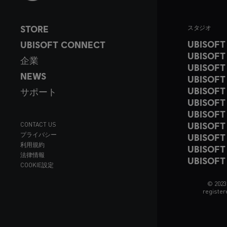
STORE
スタジオ
UBISOFT
UBISOFT CONNECT
UBISOFT
企業
UBISOFT
NEWS
UBISOFT
UBISOFT
サポート
UBISOFT
UBISOFT
UBISOFT
CONTACT US
プライバシー
UBISOFT
利用規約
UBISOFT
法律情報
UBISOFT
COOKIE設定
© 2023
register