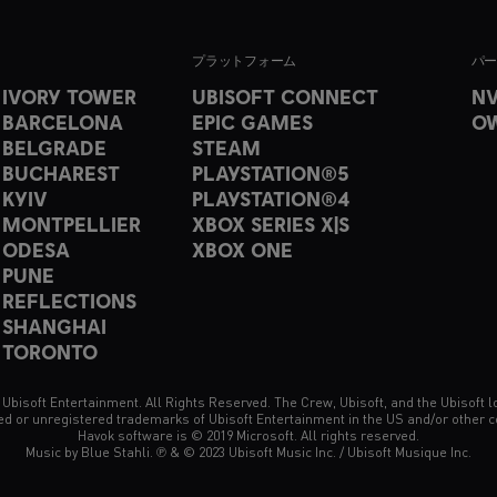
プラットフォーム
パ
 IVORY TOWER
UBISOFT CONNECT
NV
 BARCELONA
EPIC GAMES
O
 BELGRADE
STEAM
 BUCHAREST
PLAYSTATION®5
 KYIV
PLAYSTATION®4
 MONTPELLIER
XBOX SERIES X|S
 ODESA
XBOX ONE
 PUNE
 REFLECTIONS
 SHANGHAI
 TORONTO
 Ubisoft Entertainment. All Rights Reserved. The Crew, Ubisoft, and the Ubisoft l
ed or unregistered trademarks of Ubisoft Entertainment in the US and/or other c
Havok software is © 2019 Microsoft. All rights reserved.
Music by Blue Stahli. ℗ & © 2023 Ubisoft Music Inc. / Ubisoft Musique Inc.