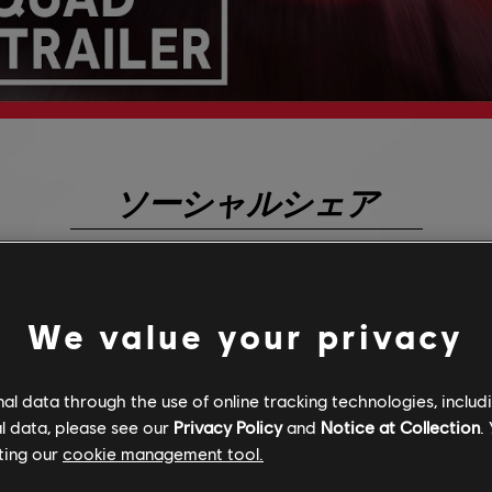
ソーシャルシェア
We value your privacy
もっと見る
l data through the use of online tracking technologies, includ
l data, please see our
Privacy Policy
and
Notice at Collection
.
ting our
cookie management tool.