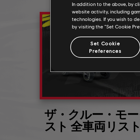
In addition to the above, by c
website activity, including ga
technologies. If you wish to d
by visiting the “Set Cookie Pr
Set Cookie
Preferences
ザ・クルー・モー
スト 全車両リス