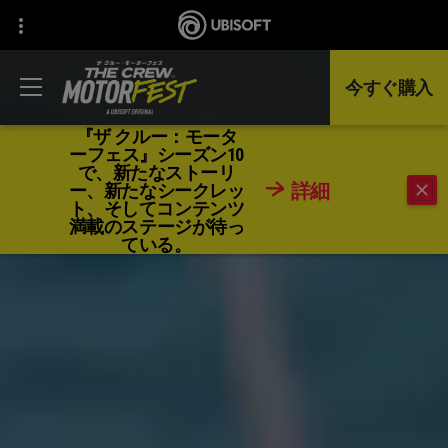
今すぐ購入
『ザ クルー：モータ
ーフェス』シーズン10
で、新たなストーリ
詳細
ー、新たなシークレッ
ト、そしてコンテンツ
満載のステージが待っ
ている。