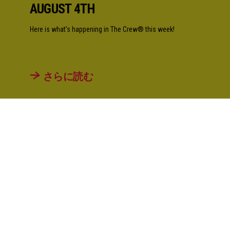
AUGUST 4TH
Here is what’s happening in The Crew® this week!
さらに読む
1
/
12
全てのニュース