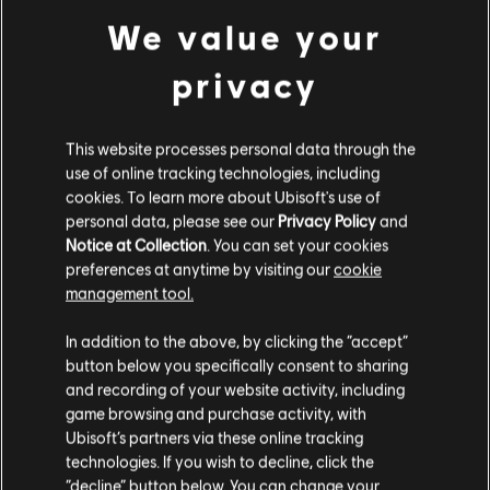
We value your
privacy
This website processes personal data through the
use of online tracking technologies, including
cookies. To learn more about Ubisoft's use of
personal data, please see our
Privacy Policy
and
Notice at Collection
. You can set your cookies
preferences at anytime by visiting our
cookie
management tool.
In addition to the above, by clicking the “accept”
button below you specifically consent to sharing
and recording of your website activity, including
game browsing and purchase activity, with
Ubisoft’s partners via these online tracking
technologies. If you wish to decline, click the
“decline” button below. You can change your