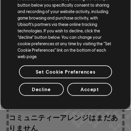
button below you specifically consent to sharing
and recording of your website activity, including
ベース
game browsing and purchase activity, with
ベースチャート
ARCHI
Ubisoft’s partners via these online tracking
ャート-
technologies. If you wish to decline, click the
“decline” button below. You can change your
cookie preferences at any time by visiting the “Set
Cookie Preferences” link on the bottom of each
コミュニティーアレン
web page.
ジ
Set Cookie Preferences
Decline
Accept
コミュニティーアレンジはまだあ
りません