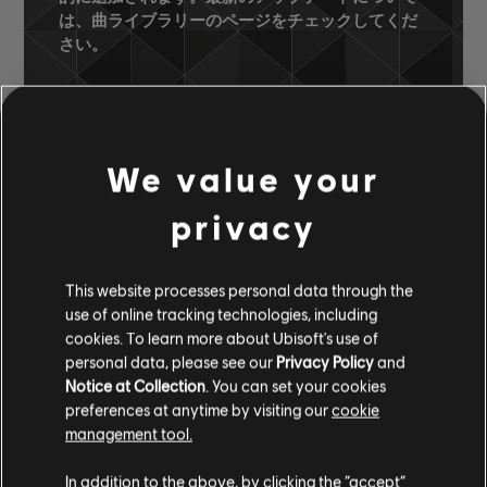
は、曲ライブラリーのページをチェックしてくだ
さい。
曲ライブラリー
アーティスト（A～Z）
We value your
Ekin Cheng
Friends for Life
Zhi Hui Yin Ni Chang
privacy
承認済みのアレンジ
This website processes personal data through the
use of online tracking technologies, including
cookies. To learn more about Ubisoft's use of
personal data, please see our
Privacy Policy
and
Notice at Collection
. You can set your cookies
楽器 / アレンジの種類
承認
クリエイター
アレンジ
preferences at anytime by visiting our
cookie
management tool.
R+ Team &
コード
コードチャート
In addition to the above, by clicking the “accept”
ARCHI
ャート-