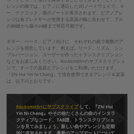
レンジの曲では、ピアノに適応した3Dノートウェイで、キ
ー、テクニック、曲のノートが表示されます。ピアノアレ
ンジは各プレイヤーが使用する楽器の幅に合わせて、フル
の88鍵から最小24鍵まで対応可能です。
ギター、ベース、ピアノ向けに、それぞれの曲で複数のア
レンジを用意しています。例えば、リード、リズム、シン
プルバージョン、ユーザーが作ったトランスクリプション
などをお楽しみください。Rocksmith+のサブスクリプショ
ンで、すべての楽器とアレンジをご利用いただけます。
『Zhi Hui Yin Ni Chang』で現在使用できるアレンジ＆楽器
は、以下のとおりです。
Rocksmith+にサブスクライブ
して、『Zhi Hui
Yin Ni Chang』やその他たくさんの曲のインタラ
クティブなコード、TAB譜、トランスクリプショ
ンを見てみましょう。新しい曲やアレンジも定期
的に追加されます。最新のアップデートについて